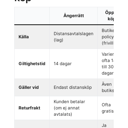
Öppet
Ångerrätt
köp
Butikens
Distansavtalslagen
Källa
policy
(lag)
(frivilligt)
Varierar,
ofta 14
Giltighetstid
14 dagar
till 30
dagar
Även
Gäller vid
Endast distansköp
butiksköp
Kunden betalar
Ofta
Returfrakt
(om ej annat
gratis
avtalats)
Ja