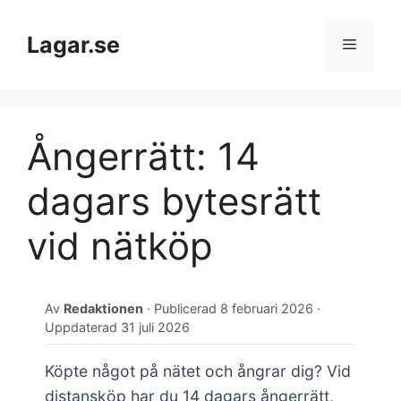
Hoppa
till
Lagar.se
Meny
innehåll
Ångerrätt: 14
dagars bytesrätt
vid nätköp
Av
Redaktionen
· Publicerad
8 februari 2026
·
Uppdaterad
31 juli 2026
Köpte något på nätet och ångrar dig? Vid
distansköp har du 14 dagars ångerrätt,