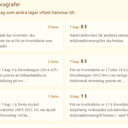
aragrafer
ag som andra lagar oftast hänvisar till.
6 §
1 kap.
3 hänv.
nde har överträtts, ska
Naturvårdsverket får meddela närmar
nte tas ut för en överträdelse som
miljösanktionsavgifter ska betalas.
ndet.
8 §
7 kap.
2 hänv.
v 3 kap. 9 § förordningen (2014:425)
För en överträdelse av 17 eller 18 § e
genom att tillhandahålla en
förordningen (2012:861) om farliga 
märkning på sve…
elektronisk utrustning genom att…
1 §
3 kap.
1 hänv.
 3 kap. 1 § första stycket
För en överträdelse av 13 § förordn
reskrifter (NFS 2021:10) om skydd
miljöfarlig verksamhet och hälsosky
nförorening vid ha…
miljösanktionsavgift betalas 1. med