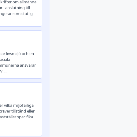
skrifter om allmänna
i anslutning till
ungerar som statlig
bar livsmiljö och en
ociala
Kommunerna ansvarar
av …
 vilka miljöfarliga
ver tillstånd eller
stställer specifika