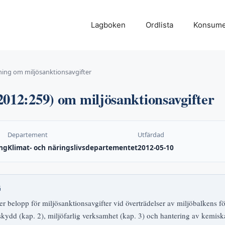
Lagboken
Ordlista
Konsume
ing om miljösanktionsavgifter
2012:259) om miljösanktionsavgifter
Departement
Utfärdad
ng
Klimat- och näringslivsdepartementet
2012-05-10
G
er belopp för miljösanktionsavgifter vid överträdelser av miljöbalkens för
tskydd (kap. 2), miljöfarlig verksamhet (kap. 3) och hantering av kemisk