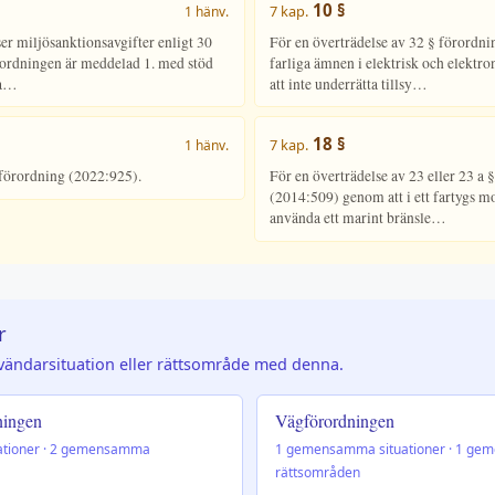
10 §
7 kap.
1 hänv.
r miljösanktionsavgifter enligt 30
För en överträdelse av 32 § förordn
rordningen är meddelad 1. med stöd
farliga ämnen i elektrisk och elektr
ba…
att inte underrätta tillsy…
18 §
7 kap.
1 hänv.
förordning (2022:925).
För en överträdelse av 23 eller 23 a
(2014:509) genom att i ett fartygs m
använda ett marint bränsle…
r
vändarsituation eller rättsområde med denna.
ningen
Vägförordningen
tioner · 2 gemensamma
1 gemensamma situationer · 1 g
rättsområden