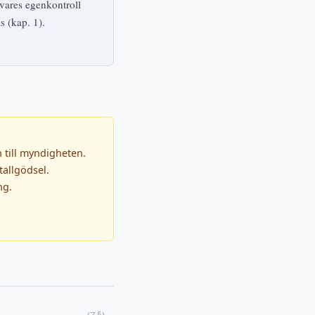
övares egenkontroll
s (kap. 1).
 till myndigheten.
allgödsel.
ng.
(7 §)