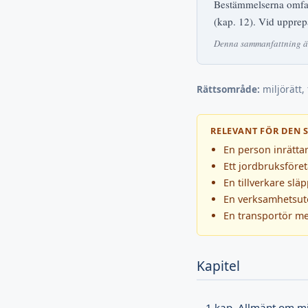
Bestämmelserna omfatt
(kap. 12). Vid upprepad
Denna sammanfattning är 
Rättsområde:
miljörätt, 
RELEVANT FÖR DEN 
En person inrätta
Ett jordbruksföre
En tillverkare sl
En verksamhetsutö
En transportör me
Kapitel
1 kap. Allmänt om mi