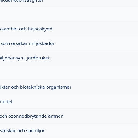
erksamhet och hälsoskydd
 som orsakar miljöskador
iljöhänsyn i jordbruket
ukter och biotekniska organismer
medel
r och ozonnedbrytande ämnen
vätskor och spilloljor