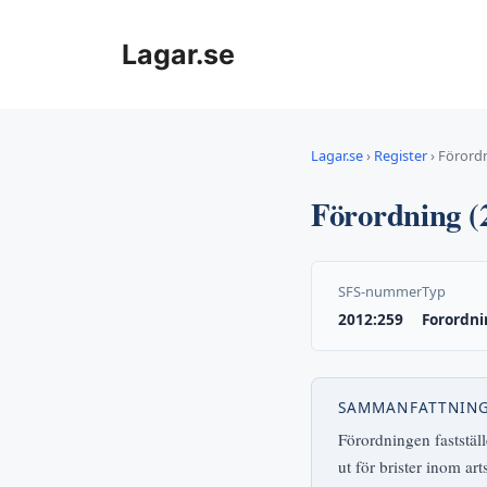
Hoppa
till
Lagar.se
innehåll
Lagar.se
›
Register
›
Förordn
Förordning (
SFS-nummer
Typ
2012:259
Forordni
SAMMANFATTNIN
Förordningen fastställ
ut för brister inom ar