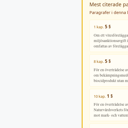
Mest citerade p
Paragrafer i denna l
5 §
1 kap.
Om ett vitesförelägga
miljösanktionsavgift i
omfattas av förelägga
5 §
8 kap.
För en överträdelse a
om bekämpningsmedel 
biocidprodukt utan 
1 §
10 kap.
För en överträdelse av
Naturvårdsverkets fö
mot mark- och vatte