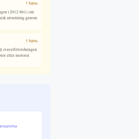
1 hänv.
ingen (2012:861) om
onisk utrustning genom
1 hänv.
 §§ svavelförordningen
otor eller motorer
emensamma