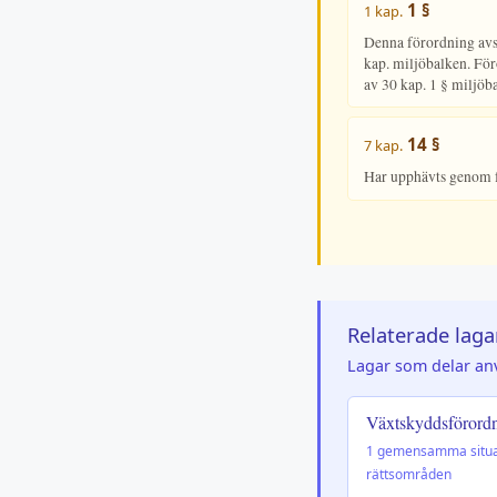
1 §
1 kap.
Denna förordning avse
kap. miljöbalken. Fö
av 30 kap. 1 § miljö
14 §
7 kap.
Har upphävts genom 
Relaterade laga
Lagar som delar an
Växtskyddsförord
1 gemensamma situa
rättsområden