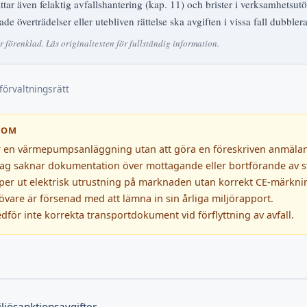
ar även felaktig avfallshantering (kap. 11) och brister i verksamhetsut
e överträdelser eller utebliven rättelse ska avgiften i vissa fall dubblera
förenklad. Läs originaltexten för fullständig information.
förvaltningsrätt
SOM
r en värmepumpsanläggning utan att göra en föreskriven anmälan
tag saknar dokumentation över mottagande eller bortförande av st
äpper ut elektrisk utrustning på marknaden utan korrekt CE-märkni
vare är försenad med att lämna in sin årliga miljörapport.
dför inte korrekta transportdokument vid förflyttning av avfall.
ljösanktionsavgifter