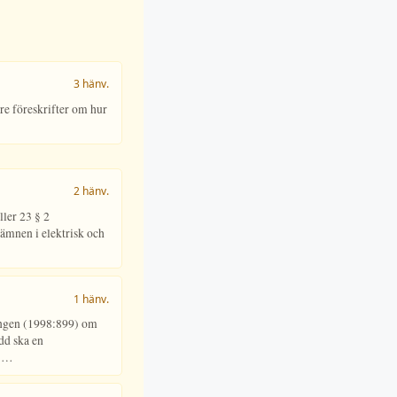
3 hänv.
e föreskrifter om hur
2 hänv.
ller 23 § 2
ämnen i elektrisk och
1 hänv.
ingen (1998:899) om
dd ska en
 5…