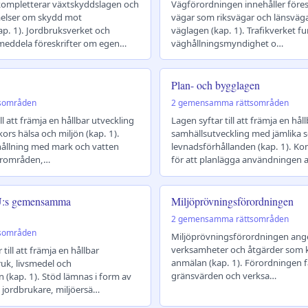
ompletterar växtskyddslagen och
Vägförordningen innehåller före
melser om skydd mot
vägar som riksvägar och länsvägar 
p. 1). Jordbruksverket och
väglagen (kap. 1). Trafikverket f
 meddela föreskrifter om egen…
väghållningsmyndighet o…
Plan- och bygglagen
sområden
2 gemensamma rättsområden
ll att främja en hållbar utveckling
Lagen syftar till att främja en håll
rs hälsa och miljön (kap. 1).
samhällsutveckling med jämlika s
hållning med mark och vatten
levnadsförhållanden (kap. 1). 
urområden,…
för att planlägga användningen 
U:s gemensamma
Miljöprövningsförordningen
2 gemensamma rättsområden
sområden
Miljöprövningsförordningen anger
verksamheter och åtgärder som krä
till att främja en hållbar
anmälan (kap. 1). Förordningen fa
ruk, livsmedel och
gränsvärden och verksa…
(kap. 1). Stöd lämnas i form av
va jordbrukare, miljöersä…