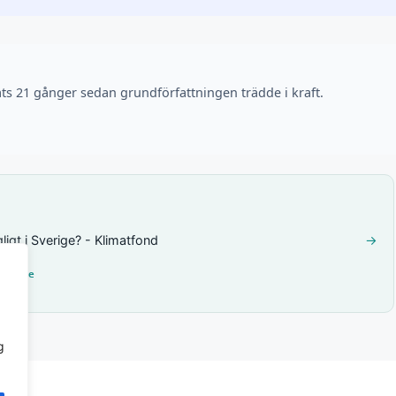
ts 21 gånger sedan grundförfattningen trädde i kraft.
igt i Sverige? - Klimatfond
→
her.se
g