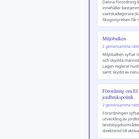
Denna förordning k
innehåller bestäm
växtskadegörare (ka
Skogsstyrelsen får
Miljöbalken
2 gemensamma rätt
Miljöbalken syftar ti
och skydda människo
Lagen reglerar hus
samt skydd av nat
Förordning om E
jordbrukspolitik
2 gemensamma rätt
Förordningen syftar 
utveckling av jordb
landsbygdsområden 
direktstöd till akti