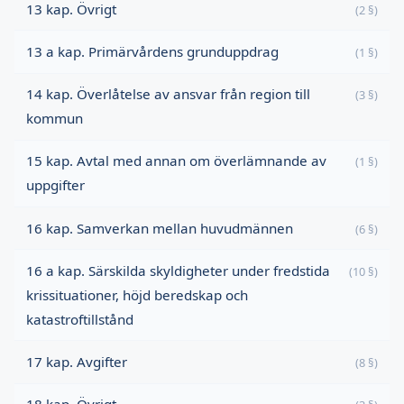
13 kap. Övrigt
(2 §)
13 a kap. Primärvårdens grunduppdrag
(1 §)
14 kap. Överlåtelse av ansvar från region till
(3 §)
kommun
15 kap. Avtal med annan om överlämnande av
(1 §)
uppgifter
16 kap. Samverkan mellan huvudmännen
(6 §)
16 a kap. Särskilda skyldigheter under fredstida
(10 §)
krissituationer, höjd beredskap och
katastroftillstånd
17 kap. Avgifter
(8 §)