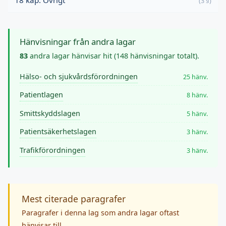
18 kap. Övrigt
(3 §)
Hänvisningar från andra lagar
83
andra lagar hänvisar hit (148 hänvisningar totalt).
Hälso- och sjukvårdsförordningen
25 hänv.
Patientlagen
8 hänv.
Smittskyddslagen
5 hänv.
Patientsäkerhetslagen
3 hänv.
Trafikförordningen
3 hänv.
Mest citerade paragrafer
Paragrafer i denna lag som andra lagar oftast
hänvisar till.