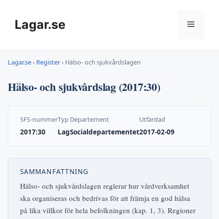
Hoppa
till
Lagar.se
Meny
innehåll
Lagar.se
›
Register
›
Hälso- och sjukvårdslagen
Hälso- och sjukvårdslag (2017:30)
SFS-nummer
Typ
Departement
Utfärdad
2017:30
Lag
Socialdepartementet
2017-02-09
SAMMANFATTNING
Hälso- och sjukvårdslagen reglerar hur vårdverksamhet
ska organiseras och bedrivas för att främja en god hälsa
på lika villkor för hela befolkningen (kap. 1, 3). Regioner