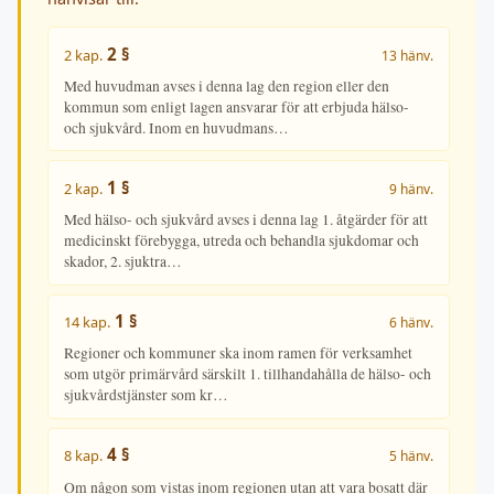
2 §
2 kap.
13 hänv.
Med huvudman avses i denna lag den region eller den
kommun som enligt lagen ansvarar för att erbjuda hälso-
och sjukvård. Inom en huvudmans…
1 §
2 kap.
9 hänv.
Med hälso- och sjukvård avses i denna lag 1. åtgärder för att
medicinskt förebygga, utreda och behandla sjukdomar och
skador, 2. sjuktra…
1 §
14 kap.
6 hänv.
Regioner och kommuner ska inom ramen för verksamhet
som utgör primärvård särskilt 1. tillhandahålla de hälso- och
sjukvårdstjänster som kr…
4 §
8 kap.
5 hänv.
Om någon som vistas inom regionen utan att vara bosatt där