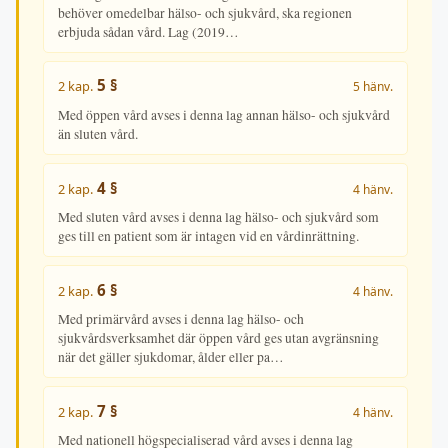
behöver omedelbar hälso- och sjukvård, ska regionen
erbjuda sådan vård. Lag (2019…
5 §
2 kap.
5 hänv.
Med öppen vård avses i denna lag annan hälso- och sjukvård
än sluten vård.
4 §
2 kap.
4 hänv.
Med sluten vård avses i denna lag hälso- och sjukvård som
ges till en patient som är intagen vid en vårdinrättning.
6 §
2 kap.
4 hänv.
Med primärvård avses i denna lag hälso- och
sjukvårdsverksamhet där öppen vård ges utan avgränsning
när det gäller sjukdomar, ålder eller pa…
7 §
2 kap.
4 hänv.
Med nationell högspecialiserad vård avses i denna lag