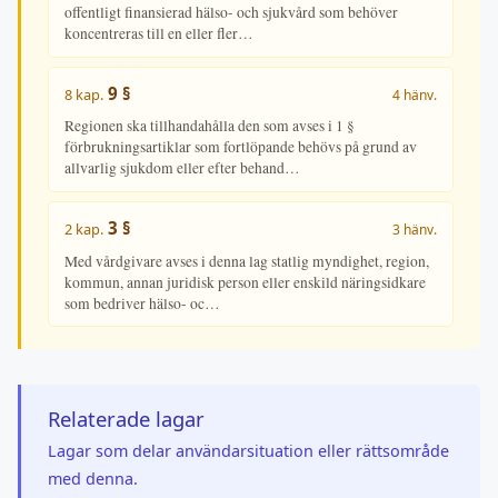
offentligt finansierad hälso- och sjukvård som behöver
koncentreras till en eller fler…
9 §
8 kap.
4 hänv.
Regionen ska tillhandahålla den som avses i 1 §
förbrukningsartiklar som fortlöpande behövs på grund av
allvarlig sjukdom eller efter behand…
3 §
2 kap.
3 hänv.
Med vårdgivare avses i denna lag statlig myndighet, region,
kommun, annan juridisk person eller enskild näringsidkare
som bedriver hälso- oc…
Relaterade lagar
Lagar som delar användarsituation eller rättsområde
med denna.