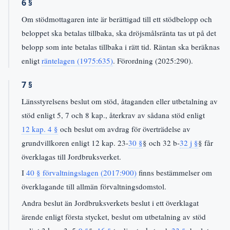
6 §
Om stödmottagaren inte är berättigad till ett stödbelopp och
beloppet ska betalas tillbaka, ska dröjsmålsränta tas ut på det
belopp som inte betalas tillbaka i rätt tid. Räntan ska beräknas
enligt
räntelagen (1975:635)
. Förordning (2025:290).
7 §
Länsstyrelsens beslut om stöd, åtaganden eller utbetalning av
stöd enligt 5, 7 och 8 kap., återkrav av sådana stöd enligt
12 kap. 4 §
och beslut om avdrag för överträdelse av
grundvillkoren enligt 12 kap. 23-
30 §
§ och 32 b-
32 j §
§ får
överklagas till Jordbruksverket.
I
40 § förvaltningslagen (2017:900)
finns bestämmelser om
överklagande till allmän förvaltningsdomstol.
Andra beslut än Jordbruksverkets beslut i ett överklagat
ärende enligt första stycket, beslut om utbetalning av stöd