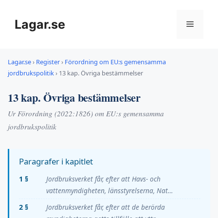
Hoppa
till
Lagar.se
Meny
innehåll
Lagar.se
›
Register
›
Förordning om EU:s gemensamma
jordbrukspolitik
›
13 kap. Övriga bestämmelser
13 kap. Övriga bestämmelser
Ur Förordning (2022:1826) om EU:s gemensamma
jordbrukspolitik
Paragrafer i kapitlet
1 §
Jordbruksverket får, efter att Havs- och
vattenmyndigheten, länsstyrelserna, Nat…
2 §
Jordbruksverket får, efter att de berörda