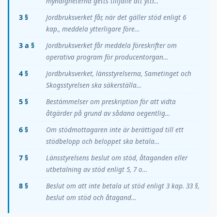
myndigheterna getts tillfälle att yttr…
3 §
Jordbruksverket får, när det gäller stöd enligt 6
kap., meddela ytterligare före…
3 a §
Jordbruksverket får meddela föreskrifter om
operativa program för producentorgan…
4 §
Jordbruksverket, länsstyrelserna, Sametinget och
Skogsstyrelsen ska säkerställa…
5 §
Bestämmelser om preskription för att vidta
åtgärder på grund av sådana oegentlig…
6 §
Om stödmottagaren inte är berättigad till ett
stödbelopp och beloppet ska betala…
7 §
Länsstyrelsens beslut om stöd, åtaganden eller
utbetalning av stöd enligt 5, 7 o…
8 §
Beslut om att inte betala ut stöd enligt 3 kap. 33 §,
beslut om stöd och åtagand…