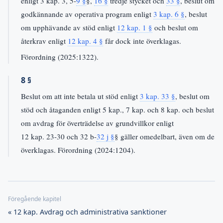
enligt 3 kap. 3, 5-
9 §
§,
16 §
tredje stycket och
33 §
, beslut om
godkännande av operativa program enligt
3 kap. 6 §
, beslut
om upphävande av stöd enligt
12 kap. 1 §
och beslut om
återkrav enligt
12 kap. 4 §
får dock inte överklagas.
Förordning (2025:1322).
8 §
Beslut om att inte betala ut stöd enligt
3 kap. 33 §
, beslut om
stöd och åtaganden enligt 5 kap., 7 kap. och 8 kap. och beslut
om avdrag för överträdelse av grundvillkor enligt
12 kap. 23-30 och 32 b-
32 j §
§ gäller omedelbart, även om de
överklagas. Förordning (2024:1204).
« 12 kap. Avdrag och administrativa sanktioner