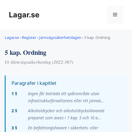
Hoppa
till
Lagar.se
Meny
innehåll
Lagar.se
›
Register
›
Järnvägssäkerhetslagen
›
5 kap. Ordning
5 kap. Ordning
Ur Järnvägssäkerhetslag (2022:367)
Paragrafer i kapitlet
1 §
Ingen får beträda ett spårområde utan
infrastrukturförvaltarens eller ett järnvä…
2 §
Alkoholdrycker och alkoholdrycksliknande
preparat som avses i 1 kap. 5 och 10 a…
3 §
En befattningshavare i säkerhets- eller