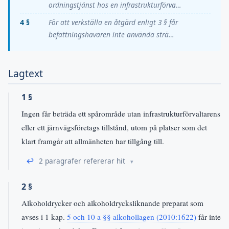
ordningstjänst hos en infrastrukturförva…
4 §
För att verkställa en åtgärd enligt 3 § får
befattningshavaren inte använda strä…
Lagtext
1 §
Ingen får beträda ett spårområde utan infrastrukturförvaltarens
eller ett järnvägsföretags tillstånd, utom på platser som det
klart framgår att allmänheten har tillgång till.
↩
2 paragrafer refererar hit
2 §
Alkoholdrycker och alkoholdrycksliknande preparat som
avses i 1 kap.
5 och 10 a §§ alkohollagen (2010:1622)
får inte