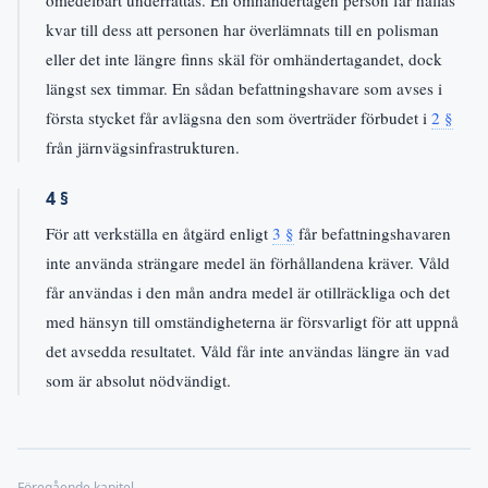
omedelbart underrättas. En omhändertagen person får hållas
kvar till dess att personen har överlämnats till en polisman
eller det inte längre finns skäl för omhändertagandet, dock
längst sex timmar. En sådan befattningshavare som avses i
första stycket får avlägsna den som överträder förbudet i
2 §
från järnvägsinfrastrukturen.
4 §
För att verkställa en åtgärd enligt
3 §
får befattningshavaren
inte använda strängare medel än förhållandena kräver. Våld
får användas i den mån andra medel är otillräckliga och det
med hänsyn till omständigheterna är försvarligt för att uppnå
det avsedda resultatet. Våld får inte användas längre än vad
som är absolut nödvändigt.