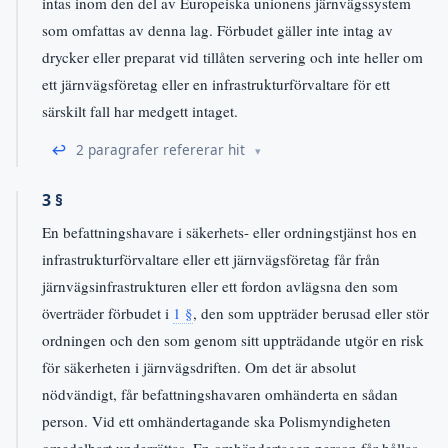
intas inom den del av Europeiska unionens järnvägssystem
som omfattas av denna lag. Förbudet gäller inte intag av
drycker eller preparat vid tillåten servering och inte heller om
ett järnvägsföretag eller en infrastrukturförvaltare för ett
särskilt fall har medgett intaget.
↩
2 paragrafer refererar hit
3 §
En befattningshavare i säkerhets- eller ordningstjänst hos en
infrastrukturförvaltare eller ett järnvägsföretag får från
järnvägsinfrastrukturen eller ett fordon avlägsna den som
överträder förbudet i
1 §
, den som uppträder berusad eller stör
ordningen och den som genom sitt uppträdande utgör en risk
för säkerheten i järnvägsdriften. Om det är absolut
nödvändigt, får befattningshavaren omhänderta en sådan
person. Vid ett omhändertagande ska Polismyndigheten