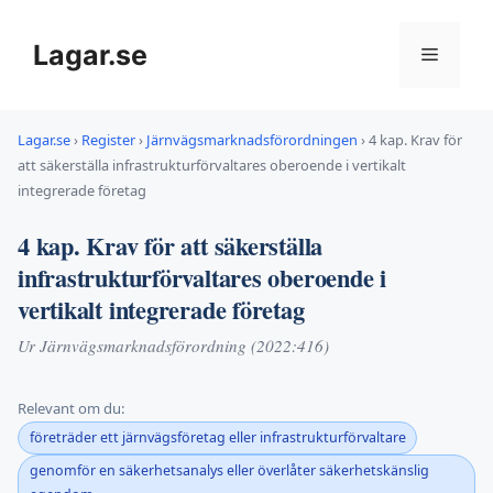
Hoppa
till
Lagar.se
Meny
innehåll
Lagar.se
›
Register
›
Järnvägsmarknadsförordningen
›
4 kap. Krav för
att säkerställa infrastrukturförvaltares oberoende i vertikalt
integrerade företag
4 kap. Krav för att säkerställa
infrastrukturförvaltares oberoende i
vertikalt integrerade företag
Ur Järnvägsmarknadsförordning (2022:416)
Relevant om du:
företräder ett järnvägsföretag eller infrastrukturförvaltare
genomför en säkerhetsanalys eller överlåter säkerhetskänslig