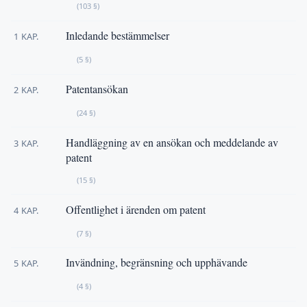
(103 §)
Inledande bestämmelser
1 KAP.
(5 §)
Patentansökan
2 KAP.
(24 §)
Handläggning av en ansökan och meddelande av
3 KAP.
patent
(15 §)
Offentlighet i ärenden om patent
4 KAP.
(7 §)
Invändning, begränsning och upphävande
5 KAP.
(4 §)