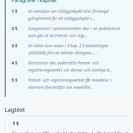
Paragrafer i kapitlet
1 §
En ansökan om tilläggsskydd eller förlängd
giltighetstid för ett tilläggsskydd s…
2 §
Kungörelser i patentärenden sker i en publikation
som ges ut av Patent- och regi…
3 §
En talan som avses i 9 kap. 2 § patentlagen
(2024:945) förs av allmän åklagare,…
4 §
Domstolen ska underrätta Patent- och
registreringsverket om domar och slutliga b…
5 §
Patent- och registreringsverket får meddela 1.
närmare föreskrifter om innehålle…
Lagtext
1 §
En ansökan om tilläggsskydd eller förlängd giltighetstid för ett