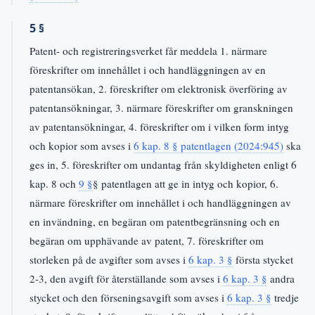
5 §
Patent- och registreringsverket får meddela 1. närmare
föreskrifter om innehållet i och handläggningen av en
patentansökan, 2. föreskrifter om elektronisk överföring av
patentansökningar, 3. närmare föreskrifter om granskningen
av patentansökningar, 4. föreskrifter om i vilken form intyg
och kopior som avses i
6 kap. 8 § patentlagen (2024:945)
ska
ges in, 5. föreskrifter om undantag från skyldigheten enligt 6
kap. 8 och
9 §
§ patentlagen att ge in intyg och kopior, 6.
närmare föreskrifter om innehållet i och handläggningen av
en invändning, en begäran om patentbegränsning och en
begäran om upphävande av patent, 7. föreskrifter om
storleken på de avgifter som avses i
6 kap. 3 §
första stycket
2-3, den avgift för återställande som avses i
6 kap. 3 §
andra
stycket och den förseningsavgift som avses i
6 kap. 3 §
tredje