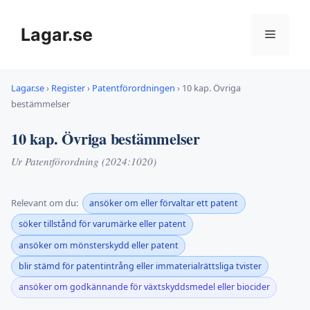
Hoppa
till
Lagar.se
Meny
innehåll
Lagar.se
›
Register
›
Patentförordningen
›
10 kap. Övriga
bestämmelser
10 kap. Övriga bestämmelser
Ur Patentförordning (2024:1020)
Relevant om du:
ansöker om eller förvaltar ett patent
söker tillstånd för varumärke eller patent
ansöker om mönsterskydd eller patent
blir stämd för patentintrång eller immaterialrättsliga tvister
ansöker om godkännande för växtskyddsmedel eller biocider