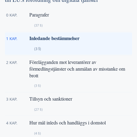
Paragrafer
0 KAP.
(37 §)
Inledande bestämmelser
1 KAP.
(3 §)
Förelägganden mot leverantörer av
2 KAP.
förmedlingstjänster och anmälan av misstanke om
brott
(3 §)
Tillsyn och sanktioner
3 KAP.
(27 §)
Hur mål inleds och handläggs i domstol
4 KAP.
(4 §)