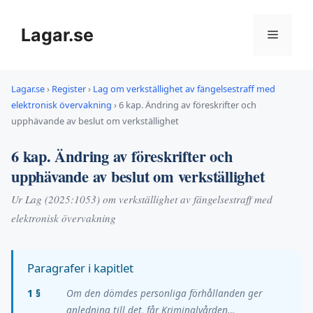
Hoppa
till
Lagar.se
Meny
innehåll
Lagar.se
›
Register
›
Lag om verkställighet av fängelsestraff med
elektronisk övervakning
›
6 kap. Ändring av föreskrifter och
upphävande av beslut om verkställighet
6 kap. Ändring av föreskrifter och
upphävande av beslut om verkställighet
Ur Lag (2025:1053) om verkställighet av fängelsestraff med
elektronisk övervakning
Paragrafer i kapitlet
1 §
Om den dömdes personliga förhållanden ger
anledning till det, får Kriminalvården…