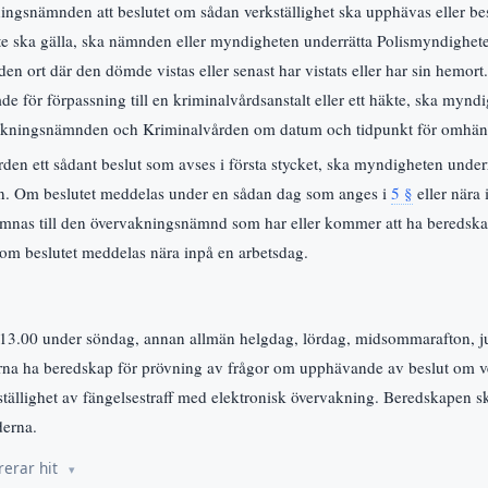
ingsnämnden att beslutet om sådan verkställighet ska upphävas eller be
 inte ska gälla, ska nämnden eller myndigheten underrätta Polismyndighet
den ort där den dömde vistas eller senast har vistats eller har sin hemo
 för förpassning till en kriminalvårdsanstalt eller ett häkte, ska mynd
vakningsnämnden och Kriminalvården om datum och tidpunkt för omhän
en ett sådant beslut som avses i första stycket, ska myndigheten underr
. Om beslutet meddelas under en sådan dag som anges i
5 §
eller nära
lämnas till den övervakningsnämnd som har eller kommer att ha bereds
 om beslutet meddelas nära inpå en arbetsdag.
 13.00 under söndag, annan allmän helgdag, lördag, midsommarafton, ju
a ha beredskap för prövning av frågor om upphävande av beslut om ver
ällighet av fängelsestraff med elektronisk övervakning. Beredskapen sk
erna.
rerar hit