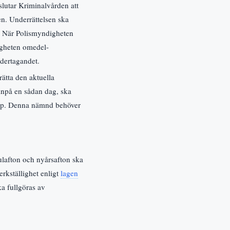
slutar Kriminalvården att
en. Underrättelsen ska
rt. När Polismyndigheten
igheten omedel-
dertagandet.
ätta den aktuella
 inpå en sådan dag, ska
kap. Denna nämnd behöver
lafton och nyårsafton ska
kställighet enligt
lagen
a fullgöras av