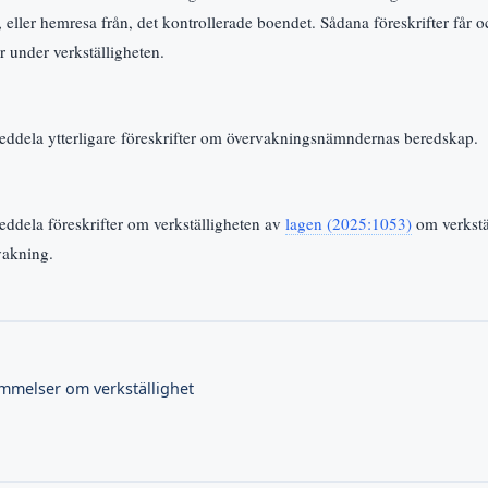
l, eller hemresa från, det kontrollerade boendet. Sådana föreskrifter får 
 under verkställigheten.
eddela ytterligare föreskrifter om övervakningsnämndernas beredskap.
ddela föreskrifter om verkställigheten av
lagen (2025:1053)
om verkstäl
vakning.
ämmelser om verkställighet