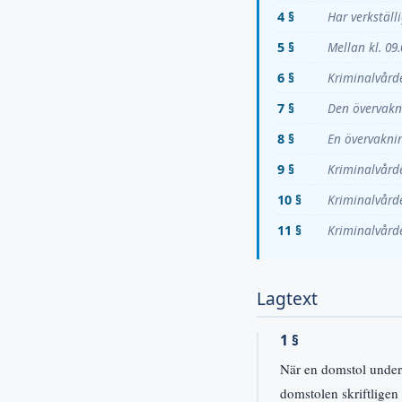
4 §
Har verkställ
5 §
Mellan kl. 0
6 §
Kriminalvård
7 §
Den övervakn
8 §
En övervakni
9 §
Kriminalvårde
10 §
Kriminalvård
11 §
Kriminalvårde
Lagtext
1 §
När en domstol underr
domstolen skriftligen