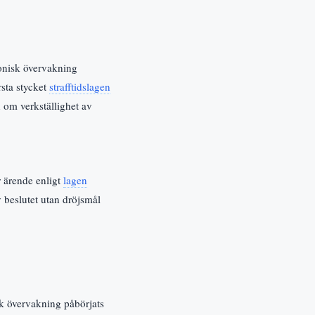
ronisk övervakning
sta stycket
strafftidslagen
n om verkställighet av
r ärende enligt
lagen
 beslutet utan dröjsmål
sk övervakning påbörjats