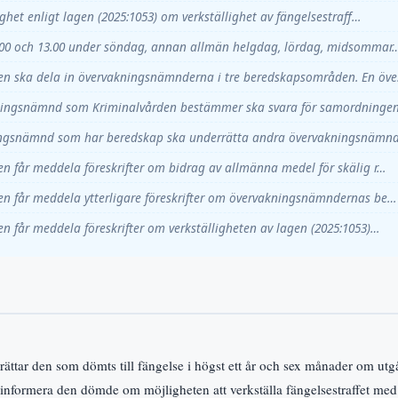
ighet enligt lagen (2025:1053) om verkställighet av fängelsestraff…
9.00 och 13.00 under söndag, annan allmän helgdag, lördag, midsommar
en ska dela in övervakningsnämnderna i tre beredskapsområden. En öv
ingsnämnd som Kriminalvården bestämmer ska svara för samordninge
ngsnämnd som har beredskap ska underrätta andra övervakningsnämn
n får meddela föreskrifter om bidrag av allmänna medel för skälig r…
en får meddela ytterligare föreskrifter om övervakningsnämndernas be…
n får meddela föreskrifter om verkställigheten av lagen (2025:1053)…
ättar den som dömts till fängelse i högst ett år och sex månader om utg
 informera den dömde om möjligheten att verkställa fängelsestraffet med