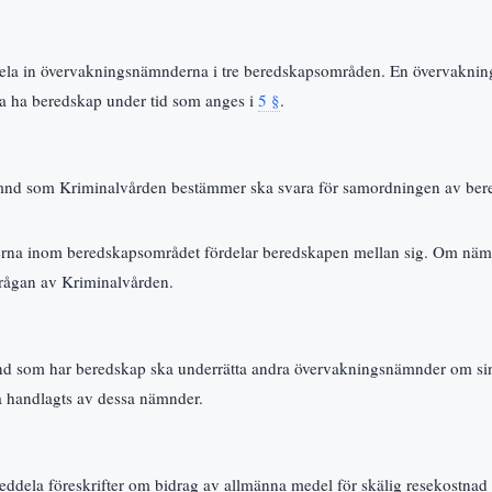
ela in övervakningsnämnderna i tre beredskapsområden. En övervaknin
 ha beredskap under tid som anges i
5 §
.
nd som Kriminalvården bestämmer ska svara för samordningen av be
na inom beredskapsområdet fördelar beredskapen mellan sig. Om näm
frågan av Kriminalvården.
 som har beredskap ska underrätta andra övervakningsnämnder om sin
a handlagts av dessa nämnder.
eddela föreskrifter om bidrag av allmänna medel för skälig resekostna