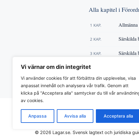
Alla kapitel i Föror
Allmänna 
1 KAP.
Särskilda 
2 KAP.
Särskilda 
3 KAP.
Förfarand
Vi värnar om din integritet
4 KAP.
Vi använder cookies för att förbättra din upplevelse, visa
« Tillbaka till
Förordning 
anpassat innehåll och analysera vår trafik. Genom att
klicka på "Acceptera alla" samtycker du till vår användnin
av cookies.
Anpassa
Avvisa alla
Acceptera alla
© 2026 Lagar.se. Svensk lagtext och juridiska gui