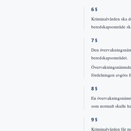
6 §
Kriminalvården ska d
beredskapsområde ska
7 §
Den övervakningsnäm
beredskapsområdet.
Övervakningsnämnder
fördelningen avgörs 
8 §
En övervakningsnämnd
som normalt skulle h
9 §
Kriminalvården får m