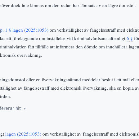
höver dock inte lämnas om den redan har lämnats av en lägre domstol.
p. 1 § lagen (2025:1053)
om verkställighet av fängelsestraff med elekt
das ett föreläggande om inställelse vid kriminalvårdsanstalt enligt
6 §
för
iminalvården fått tillfälle att informera den dömde om innehållet i lage
ektronisk övervakning.
ingsdomstol eller en övervakningsnämnd meddelar beslut i ett mål elle
ällighet av fängelsestraff med elektronisk övervakning, ska en kopia av
ården.
fererar hit
igt
lagen (2025:1053)
om verkställighet av fängelsestraff med elektroni