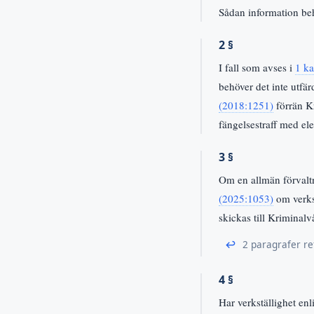
Sådan information be
2 §
I fall som avses i
1 ka
behöver det inte utfär
(2018:1251)
förrän Kr
fängelsestraff med el
3 §
Om en allmän förvaltn
(2025:1053)
om verkst
skickas till Kriminalv
↩
2 paragrafer re
4 §
Har verkställighet enl