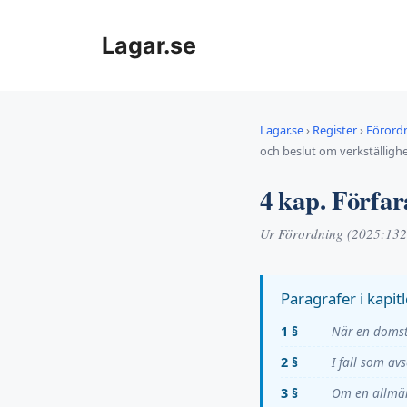
Hoppa
till
Lagar.se
innehåll
Lagar.se
›
Register
›
Förordn
och beslut om verkställigh
4 kap. Förfar
Ur Förordning (2025:1323)
Paragrafer i kapitl
1 §
När en domst
2 §
I fall som av
3 §
Om en allmän