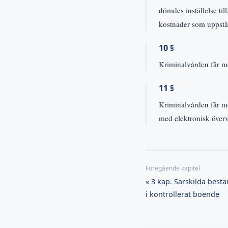
dömdes inställelse til
kostnader som uppstår
10 §
Kriminalvården får m
11 §
Kriminalvården får me
med elektronisk över
« 3 kap. Särskilda best
i kontrollerat boende