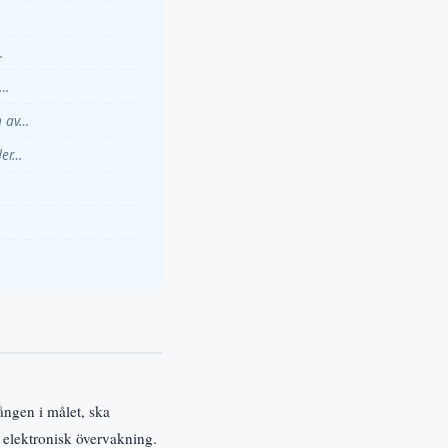
…
e…
n av…
der…
ången i målet, ska
 elektronisk övervakning.