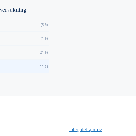
 övervakning
(5 §)
(1 §)
(21 §)
(11 §)
Integritetspolicy