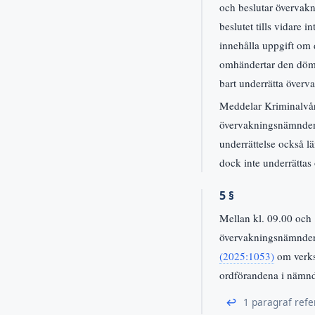
och beslutar övervakn
beslutet tills vidare
innehålla uppgift om 
omhändertar den dömde
bart underrätta över
Meddelar Kriminalvård
övervakningsnämnden
underrättelse också 
dock inte underrättas
5 §
Mellan kl. 09.00 och
övervakningsnämndern
(2025:1053)
om verkst
ordförandena i nämnd
↩
1 paragraf refe