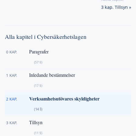
3 kap. Tillsyn »
Alla kapitel i Cybersäkerhetslagen
Paragrafer
0 KAP.
(57 §)
Inledande bestämmelser
1 KAP.
(17 §)
Verksamhetsutövares skyldigheter
2 KAP.
(14 §)
Tillsyn
3 KAP.
(11 §)