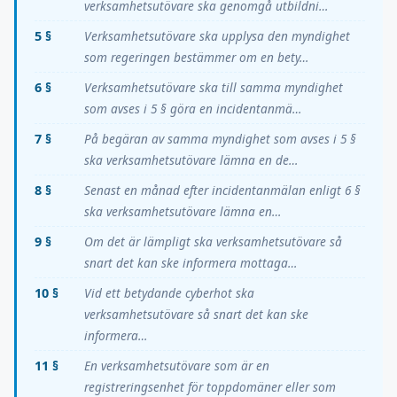
verksamhetsutövare ska genomgå utbildni…
5 §
Verksamhetsutövare ska upplysa den myndighet
som regeringen bestämmer om en bety…
6 §
Verksamhetsutövare ska till samma myndighet
som avses i 5 § göra en incidentanmä…
7 §
På begäran av samma myndighet som avses i 5 §
ska verksamhetsutövare lämna en de…
8 §
Senast en månad efter incidentanmälan enligt 6 §
ska verksamhetsutövare lämna en…
9 §
Om det är lämpligt ska verksamhetsutövare så
snart det kan ske informera mottaga…
10 §
Vid ett betydande cyberhot ska
verksamhetsutövare så snart det kan ske
informera…
11 §
En verksamhetsutövare som är en
registreringsenhet för toppdomäner eller som