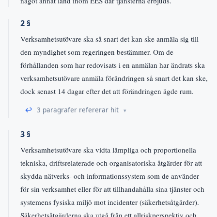
något annat land inom EES där tjänsterna erbjuds.
2 §
Verksamhetsutövare ska så snart det kan ske anmäla sig till
den myndighet som regeringen bestämmer. Om de
förhållanden som har redovisats i en anmälan har ändrats ska
verksamhetsutövare anmäla förändringen så snart det kan ske,
dock senast 14 dagar efter det att förändringen ägde rum.
↩
3 paragrafer refererar hit
3 §
Verksamhetsutövare ska vidta lämpliga och proportionella
tekniska, driftsrelaterade och organisatoriska åtgärder för att
skydda nätverks- och informationssystem som de använder
för sin verksamhet eller för att tillhandahålla sina tjänster och
systemens fysiska miljö mot incidenter (säkerhetsåtgärder).
Säkerhetsåtgärderna ska utgå från ett allriskperspektiv och