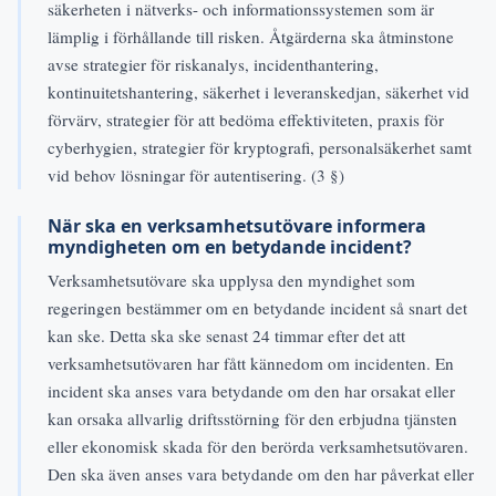
säkerheten i nätverks- och informationssystemen som är
lämplig i förhållande till risken. Åtgärderna ska åtminstone
avse strategier för riskanalys, incidenthantering,
kontinuitetshantering, säkerhet i leveranskedjan, säkerhet vid
förvärv, strategier för att bedöma effektiviteten, praxis för
cyberhygien, strategier för kryptografi, personalsäkerhet samt
vid behov lösningar för autentisering. (3 §)
När ska en verksamhetsutövare informera
myndigheten om en betydande incident?
Verksamhetsutövare ska upplysa den myndighet som
regeringen bestämmer om en betydande incident så snart det
kan ske. Detta ska ske senast 24 timmar efter det att
verksamhetsutövaren har fått kännedom om incidenten. En
incident ska anses vara betydande om den har orsakat eller
kan orsaka allvarlig driftsstörning för den erbjudna tjänsten
eller ekonomisk skada för den berörda verksamhetsutövaren.
Den ska även anses vara betydande om den har påverkat eller