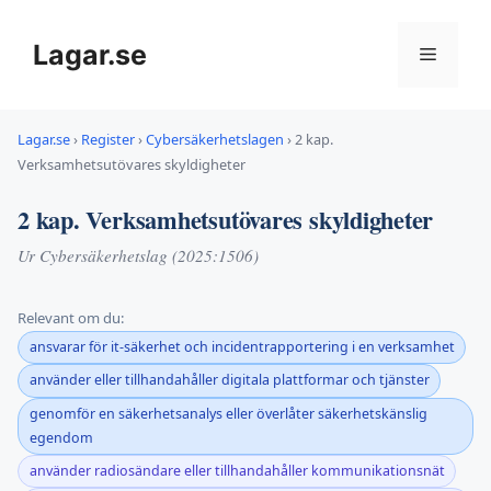
Hoppa
till
Lagar.se
Meny
innehåll
Lagar.se
›
Register
›
Cybersäkerhetslagen
›
2 kap.
Verksamhetsutövares skyldigheter
2 kap. Verksamhetsutövares skyldigheter
Ur Cybersäkerhetslag (2025:1506)
Relevant om du:
ansvarar för it-säkerhet och incidentrapportering i en verksamhet
använder eller tillhandahåller digitala plattformar och tjänster
genomför en säkerhetsanalys eller överlåter säkerhetskänslig
egendom
använder radiosändare eller tillhandahåller kommunikationsnät