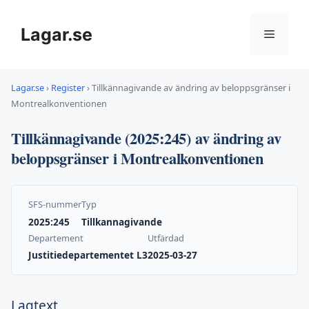
Hoppa
till
Lagar.se
Meny
innehåll
Lagar.se
›
Register
›
Tillkännagivande av ändring av beloppsgränser i
Montrealkonventionen
Tillkännagivande (2025:245) av ändring av
beloppsgränser i Montrealkonventionen
SFS-nummer
Typ
2025:245
Tillkannagivande
Departement
Utfärdad
Justitiedepartementet L3
2025-03-27
Lagtext