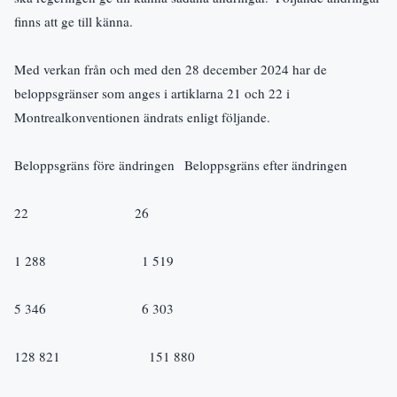
finns att ge till känna.
Med verkan från och med den 28 december 2024 har de  
beloppsgränser som anges i artiklarna 21 och 22 i  
Montrealkonventionen ändrats enligt följande.
Beloppsgräns före ändringen	Beloppsgräns efter ändringen
22                              26
1 288                           1 519
5 346                           6 303
128 821                         151 880                