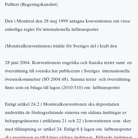
Fulltext (Regeringskansliet)
Den i Montreal den 28 maj 1999 antagna konventionen om vissa  
enhetliga regler för internationella lufttransporter 
(Montrealkonventionen) trädde för Sveriges del i kraft den 
28 juni 2004. Konventionens engelska och franska texter samt  en 
översättning till svenska har publicerats i Sveriges  internationella 
överenskommelser (SÖ 2004:48). Samma texter  och översättning 
finns som en bilaga till lagen (2010:510) om  lufttransporter.
Enligt artikel 24.2 i Montrealkonventionen ska depositarien  
underrätta de fördragsslutande staterna om sådana ändringar av  
beloppsgränserna i artiklarna 21 och 22 i konventionen som  sker 
med tillämpning av artikel 24. Enligt 6 § lagen om  lufttransporter 
ska regeringen ge till känna sådana ändringar.  Följande ändringar 