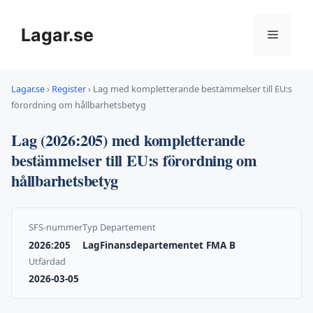
Hoppa
till
Lagar.se
Meny
innehåll
Lagar.se
›
Register
›
Lag med kompletterande bestämmelser till EU:s
förordning om hållbarhetsbetyg
Lag (2026:205) med kompletterande
bestämmelser till EU:s förordning om
hållbarhetsbetyg
SFS-nummer
Typ
Departement
2026:205
Lag
Finansdepartementet FMA B
Utfärdad
2026-03-05