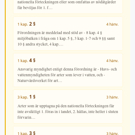
nationella förteckningen eller som omfattas av nödåtgärder
får beviljas för 1. f…
2 §
1 kap.
4 hänv.
Förordningen är meddelad med stöd av - 8 kap. 4 §
miljöbalken i fråga om 1 kap. 5 §, 3 kap. 1-7 och 9 §§ samt
10 § andra stycket, 4 kap.…
4 §
1 kap.
4 hänv.
Ansvarig myndighet enligt denna förordning är - Havs- och
vattenmyndigheten för arter som lever i vatten, och -
Naturvårdsverket för art…
1 §
3 kap.
3 hänv.
Arter som är upptagna på den nationella förteckningen får
inte avsiktligt 1. föras in i landet, 2. hållas, inte heller i sluten
förvarin…
3 §
1 kap.
3 hänv.