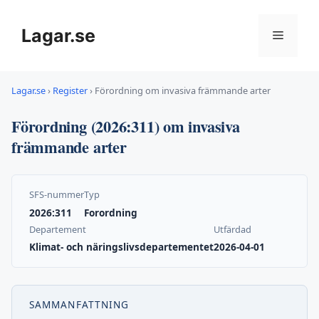
Hoppa
till
Lagar.se
Meny
innehåll
Lagar.se
›
Register
›
Förordning om invasiva främmande arter
Förordning (2026:311) om invasiva
främmande arter
SFS-nummer
Typ
2026:311
Forordning
Departement
Utfärdad
Klimat- och näringslivsdepartementet
2026-04-01
SAMMANFATTNING