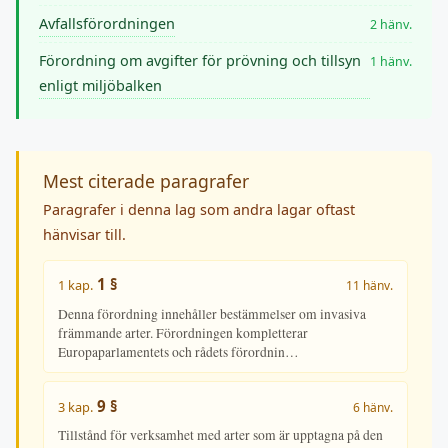
Avfallsförordningen
2 hänv.
Förordning om avgifter för prövning och tillsyn
1 hänv.
enligt miljöbalken
Mest citerade paragrafer
Paragrafer i denna lag som andra lagar oftast
hänvisar till.
1 §
1 kap.
11 hänv.
Denna förordning innehåller bestämmelser om invasiva
främmande arter. Förordningen kompletterar
Europaparlamentets och rådets förordnin…
9 §
3 kap.
6 hänv.
Tillstånd för verksamhet med arter som är upptagna på den