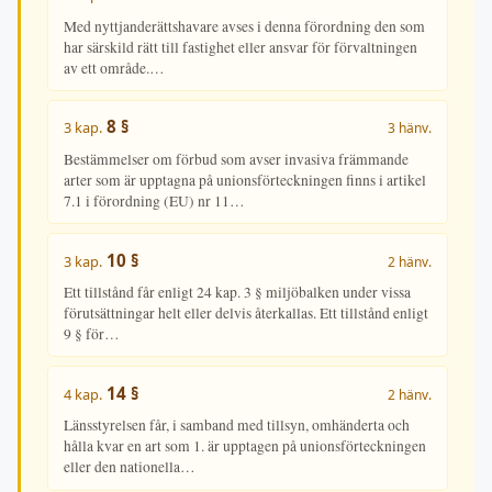
Med nyttjanderättshavare avses i denna förordning den som
har särskild rätt till fastighet eller ansvar för förvaltningen
av ett område.…
8 §
3 kap.
3 hänv.
Bestämmelser om förbud som avser invasiva främmande
arter som är upptagna på unionsförteckningen finns i artikel
7.1 i förordning (EU) nr 11…
10 §
3 kap.
2 hänv.
Ett tillstånd får enligt 24 kap. 3 § miljöbalken under vissa
förutsättningar helt eller delvis återkallas. Ett tillstånd enligt
9 § för…
14 §
4 kap.
2 hänv.
Länsstyrelsen får, i samband med tillsyn, omhänderta och
hålla kvar en art som 1. är upptagen på unionsförteckningen
eller den nationella…