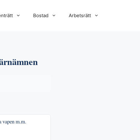
nträtt
Bostad
Arbetsrätt
 kärnämnen
ka vapen m.m.