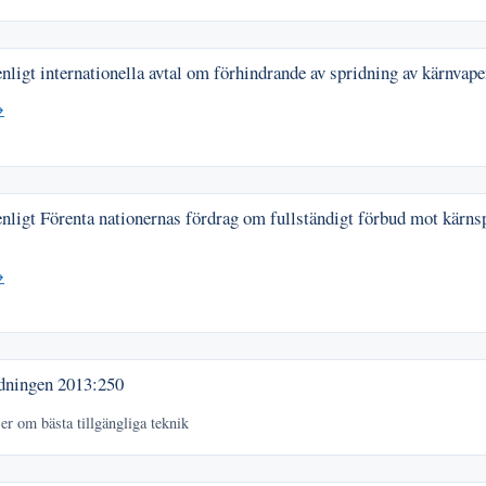
nligt internationella avtal om förhindrande av spridning av kärnvap
→
nligt Förenta nationernas fördrag om fullständigt förbud mot kärn
→
rdningen
2013:250
er om bästa tillgängliga teknik