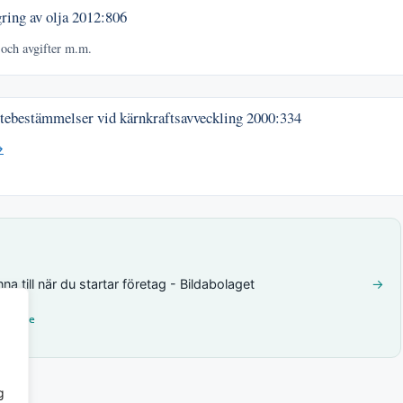
ring av olja
2012:806
 och avgifter m.m.
ttebestämmelser vid kärnkraftsavveckling
2000:334
→
a till när du startar företag - Bildabolaget
→
her.se
g