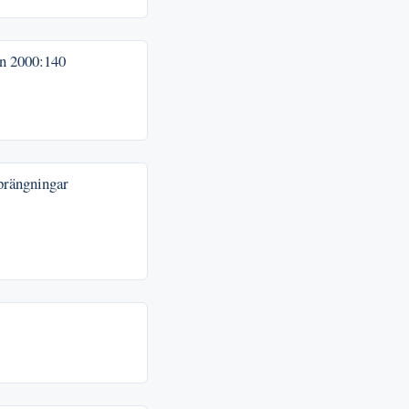
en
2000:140
sprängningar