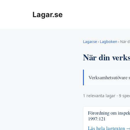
Hoppa
till
Lagar.se
innehåll
Lagar.se
›
Lagboken
›
När d
När din verk
Verksamhetsutövare s
1 relevanta lagar · 9 spec
Förordning om inspek
1997:121
Läs hela lagtexten 