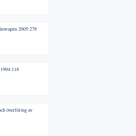
kärnvapen
2005:278
n
1994:118
ch överföring av