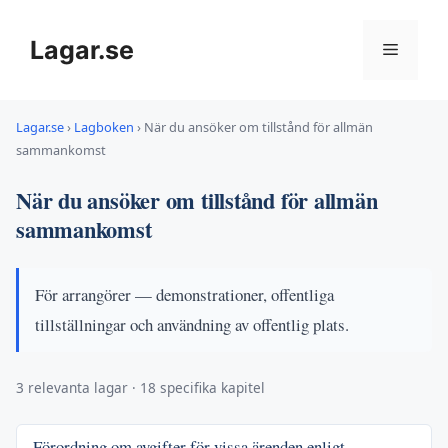
Hoppa
till
Lagar.se
Meny
innehåll
Lagar.se
›
Lagboken
›
När du ansöker om tillstånd för allmän
sammankomst
När du ansöker om tillstånd för allmän
sammankomst
För arrangörer — demonstrationer, offentliga
tillställningar och användning av offentlig plats.
3 relevanta lagar · 18 specifika kapitel
Förordning om avgifter för vissa ärenden enligt