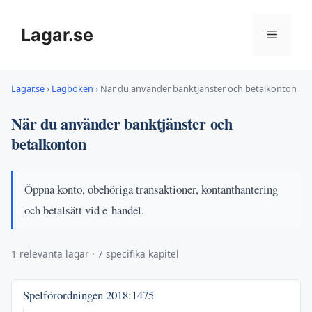
Hoppa
till
Lagar.se
Meny
innehåll
Lagar.se
›
Lagboken
›
När du använder banktjänster och betalkonton
När du använder banktjänster och
betalkonton
Öppna konto, obehöriga transaktioner, kontanthantering
och betalsätt vid e-handel.
1 relevanta lagar · 7 specifika kapitel
Spelförordningen
2018:1475