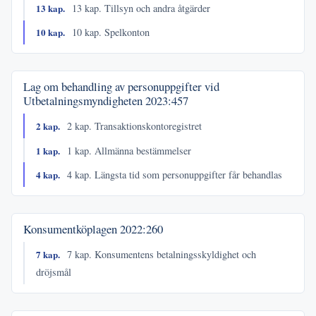
13 kap.
13 kap. Tillsyn och andra åtgärder
10 kap.
10 kap. Spelkonton
Lag om behandling av personuppgifter vid
Utbetalningsmyndigheten
2023:457
2 kap.
2 kap. Transaktionskontoregistret
1 kap.
1 kap. Allmänna bestämmelser
4 kap.
4 kap. Längsta tid som personuppgifter får behandlas
Konsumentköplagen
2022:260
7 kap.
7 kap. Konsumentens betalningsskyldighet och
dröjsmål