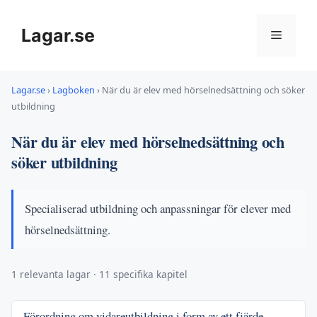
Hoppa
till
Lagar.se
Meny
innehåll
Lagar.se
›
Lagboken
›
När du är elev med hörselnedsättning och söker
utbildning
När du är elev med hörselnedsättning och
söker utbildning
Specialiserad utbildning och anpassningar för elever med
hörselnedsättning.
1 relevanta lagar · 11 specifika kapitel
Förordning om vidareutbildning i form av ett fjärde