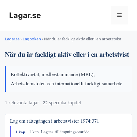
Hoppa
till
Lagar.se
Meny
innehåll
Lagar.se
›
Lagboken
›
När du är fackligt aktiv eller i en arbetstvist
När du är fackligt aktiv eller i en arbetstvist
Kollektivavtal, medbestämmande (MBL),
Arbetsdomstolen och internationellt fackligt samarbete.
1 relevanta lagar · 22 specifika kapitel
Lag om rättegången i arbetstvister
1974:371
1 kap.
1 kap. Lagens tillämpningsområde