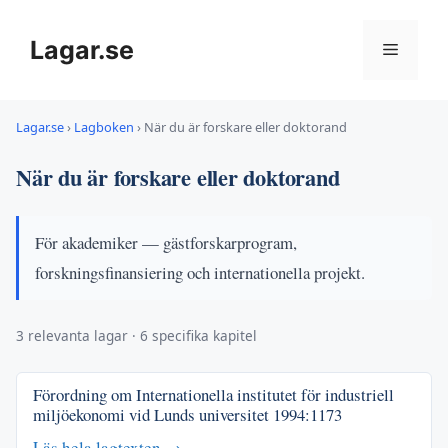
Hoppa
till
Lagar.se
Meny
innehåll
Lagar.se
›
Lagboken
›
När du är forskare eller doktorand
När du är forskare eller doktorand
För akademiker — gästforskarprogram,
forskningsfinansiering och internationella projekt.
3 relevanta lagar · 6 specifika kapitel
Förordning om Internationella institutet för industriell
miljöekonomi vid Lunds universitet
1994:1173
Läs hela lagtexten →