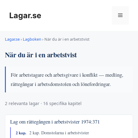
Hoppa
till
Lagar.se
Meny
innehåll
Lagar.se
›
Lagboken
›
När du är i en arbetstvist
När du är i en arbetstvist
För arbetstagare och arbetsgivare i konflikt — medling,
rättegångar i arbetsdomstolen och lönefordringar.
2 relevanta lagar · 16 specifika kapitel
Lag om rättegången i arbetstvister
1974:371
2 kap.
2 kap. Domstolarna i arbetstvister