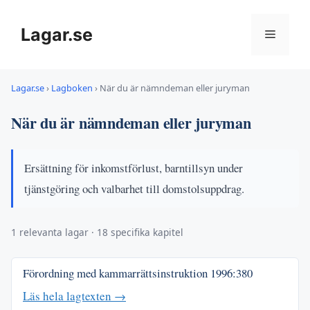
Hoppa
till
Lagar.se
Meny
innehåll
Lagar.se
›
Lagboken
›
När du är nämndeman eller juryman
När du är nämndeman eller juryman
Ersättning för inkomstförlust, barntillsyn under
tjänstgöring och valbarhet till domstolsuppdrag.
1 relevanta lagar · 18 specifika kapitel
Förordning med kammarrättsinstruktion
1996:380
Läs hela lagtexten →