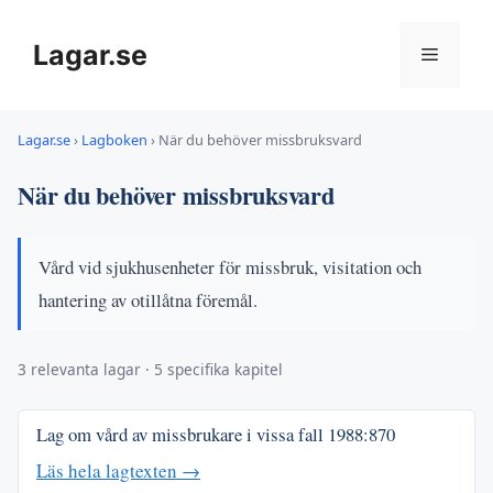
Hoppa
till
Lagar.se
Meny
innehåll
Lagar.se
›
Lagboken
›
När du behöver missbruksvard
När du behöver missbruksvard
Vård vid sjukhusenheter för missbruk, visitation och
hantering av otillåtna föremål.
3 relevanta lagar · 5 specifika kapitel
Lag om vård av missbrukare i vissa fall
1988:870
Läs hela lagtexten →