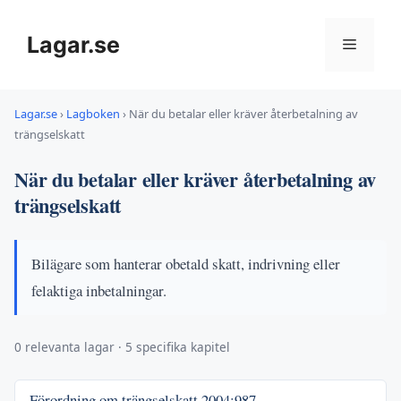
Hoppa
till
Lagar.se
Meny
innehåll
Lagar.se
›
Lagboken
›
När du betalar eller kräver återbetalning av
trängselskatt
När du betalar eller kräver återbetalning av
trängselskatt
Bilägare som hanterar obetald skatt, indrivning eller
felaktiga inbetalningar.
0 relevanta lagar · 5 specifika kapitel
Förordning om trängselskatt
2004:987