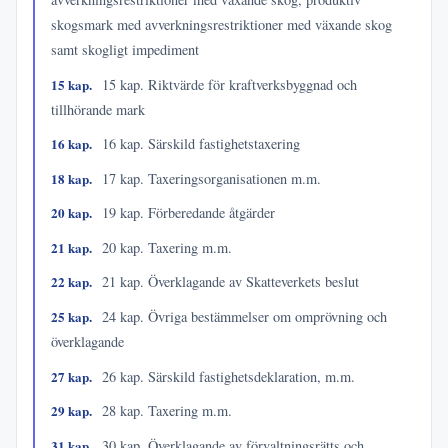
skogsmark med avverkningsrestriktioner med växande skog
samt skogligt impediment
15 kap.
15 kap. Riktvärde för kraftverksbyggnad och
tillhörande mark
16 kap.
16 kap. Särskild fastighetstaxering
18 kap.
17 kap. Taxeringsorganisationen m.m.
20 kap.
19 kap. Förberedande åtgärder
21 kap.
20 kap. Taxering m.m.
22 kap.
21 kap. Överklagande av Skatteverkets beslut
25 kap.
24 kap. Övriga bestämmelser om omprövning och
överklagande
27 kap.
26 kap. Särskild fastighetsdeklaration, m.m.
29 kap.
28 kap. Taxering m.m.
31 kap.
30 kap. Överklagande av förvaltningsrätts och