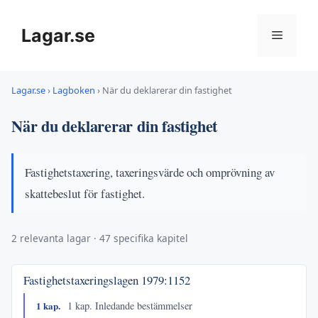
Hoppa
till
Lagar.se
Meny
innehåll
Lagar.se
›
Lagboken
›
När du deklarerar din fastighet
När du deklarerar din fastighet
Fastighetstaxering, taxeringsvärde och omprövning av
skattebeslut för fastighet.
2 relevanta lagar · 47 specifika kapitel
Fastighetstaxeringslagen
1979:1152
1 kap.
1 kap. Inledande bestämmelser