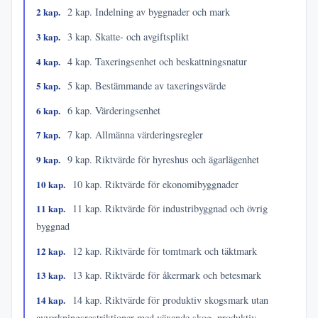
2 kap.
2 kap. Indelning av byggnader och mark
3 kap.
3 kap. Skatte- och avgiftsplikt
4 kap.
4 kap. Taxeringsenhet och beskattningsnatur
5 kap.
5 kap. Bestämmande av taxeringsvärde
6 kap.
6 kap. Värderingsenhet
7 kap.
7 kap. Allmänna värderingsregler
9 kap.
9 kap. Riktvärde för hyreshus och ägarlägenhet
10 kap.
10 kap. Riktvärde för ekonomibyggnader
11 kap.
11 kap. Riktvärde för industribyggnad och övrig
byggnad
12 kap.
12 kap. Riktvärde för tomtmark och täktmark
13 kap.
13 kap. Riktvärde för åkermark och betesmark
14 kap.
14 kap. Riktvärde för produktiv skogsmark utan
avverkningsrestriktioner med växande skog, produktiv