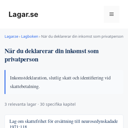
Hoppa
till
Lagar.se
Meny
innehåll
Lagar.se
›
Lagboken
›
När du deklarerar din inkomst som privatperson
När du deklarerar din inkomst som
privatperson
Inkomstdeklaration, slutlig skatt och identifiering vid
skattebetalning.
3 relevanta lagar · 30 specifika kapitel
Lag om skattefrihet för ersättning till neurosedynskadade
1971:118