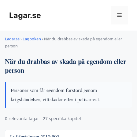
Hoppa
till
Lagar.se
Meny
innehåll
Lagar.se
›
Lagboken
›
När du drabbas av skada på egendom eller
person
När du drabbas av skada på egendom eller
person
Personer som får egendom förstörd genom
krigshändelser, viltskador eller i polisarrest.
0 relevanta lagar · 27 specifika kapitel
Luftfartslagen
2010:500