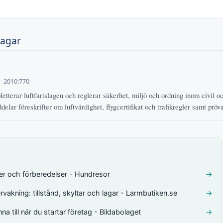
lagar
2010:770
tterar luftfartslagen och reglerar säkerhet, miljö och ordning inom civil och
elar föreskrifter om luftvärdighet, flygcertifikat och trafikregler samt pröva
er och förberedelser - Hundresor
→
vakning: tillstånd, skyltar och lagar - Larmbutiken.se
→
a till när du startar företag - Bildabolaget
→