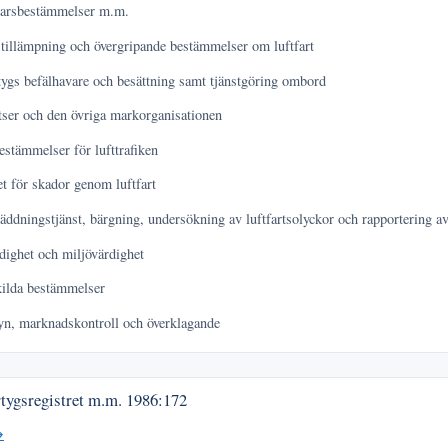
arsbestämmelser m.m.
tillämpning och övergripande bestämmelser om luftfart
tygs befälhavare och besättning samt tjänstgöring ombord
tser och den övriga markorganisationen
estämmelser för lufttrafiken
t för skador genom luftfart
äddningstjänst, bärgning, undersökning av luftfartsolyckor och rapportering a
dighet och miljövärdighet
kilda bestämmelser
yn, marknadskontroll och överklagande
rtygsregistret m.m.
1986:172
→