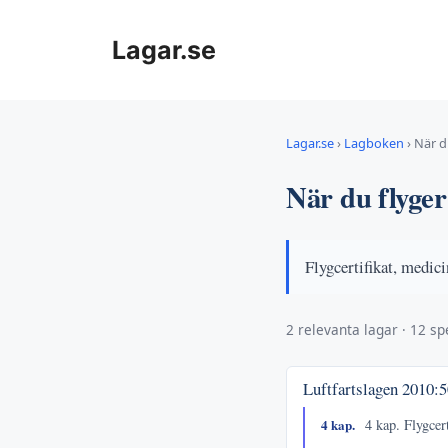
Hoppa
till
Lagar.se
innehåll
Lagar.se
›
Lagboken
›
När d
När du flyger
Flygcertifikat, medici
2 relevanta lagar · 12 spe
Luftfartslagen
2010:5
4 kap.
4 kap. Flygcer