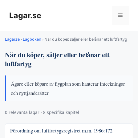
Hoppa
till
Lagar.se
Meny
innehåll
Lagar.se
›
Lagboken
›
När du köper, säljer eller belånar ett luftfartyg
När du köper, säljer eller belånar ett
luftfartyg
Ägare eller köpare av flygplan som hanterar inteckningar
och nyttjanderätter.
0 relevanta lagar · 8 specifika kapitel
Förordning om luftfartygsregistret m.m.
1986:172