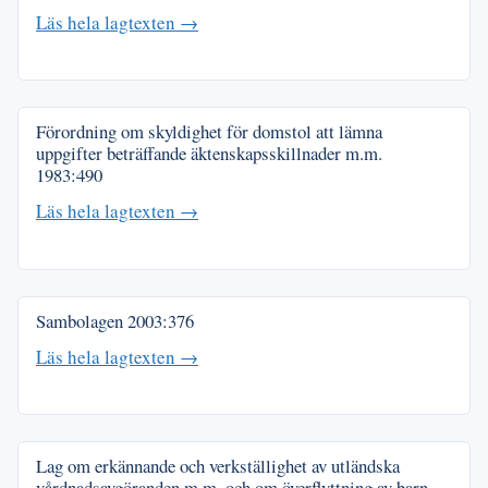
Läs hela lagtexten →
Förordning om skyldighet för domstol att lämna
uppgifter beträffande äktenskapsskillnader m.m.
1983:490
Läs hela lagtexten →
Sambolagen
2003:376
Läs hela lagtexten →
Lag om erkännande och verkställighet av utländska
vårdnadsavgöranden m.m. och om överflyttning av barn