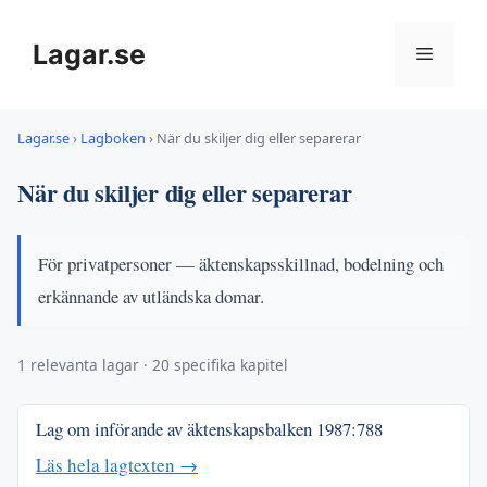
Hoppa
till
Lagar.se
Meny
innehåll
Lagar.se
›
Lagboken
›
När du skiljer dig eller separerar
När du skiljer dig eller separerar
För privatpersoner — äktenskapsskillnad, bodelning och
erkännande av utländska domar.
1 relevanta lagar · 20 specifika kapitel
Lag om införande av äktenskapsbalken
1987:788
Läs hela lagtexten →