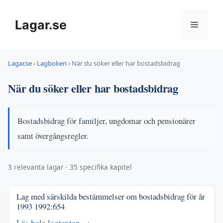
Hoppa
till
Lagar.se
Meny
innehåll
Lagar.se
›
Lagboken
›
När du söker eller har bostadsbidrag
När du söker eller har bostadsbidrag
Bostadsbidrag för familjer, ungdomar och pensionärer
samt övergångsregler.
3 relevanta lagar · 35 specifika kapitel
Lag med särskilda bestämmelser om bostadsbidrag för år
1993
1992:654
Läs hela lagtexten →