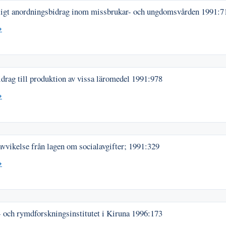
lligt anordningsbidrag inom missbrukar- och ungdomsvården
1991:7
→
drag till produktion av vissa läromedel
1991:978
→
 avvikelse från lagen om socialavgifter;
1991:329
→
 och rymdforskningsinstitutet i Kiruna
1996:173