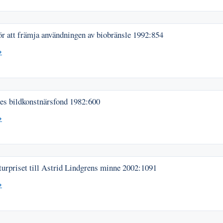
r att främja användningen av biobränsle
1992:854
→
es bildkonstnärsfond
1982:600
→
turpriset till Astrid Lindgrens minne
2002:1091
→