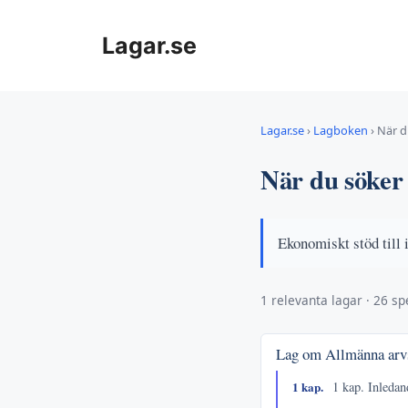
Hoppa
till
Lagar.se
innehåll
Lagar.se
›
Lagboken
›
När d
När du söker
Ekonomiskt stöd till 
1 relevanta lagar · 26 spe
Lag om Allmänna ar
1 kap.
1 kap. Inleda