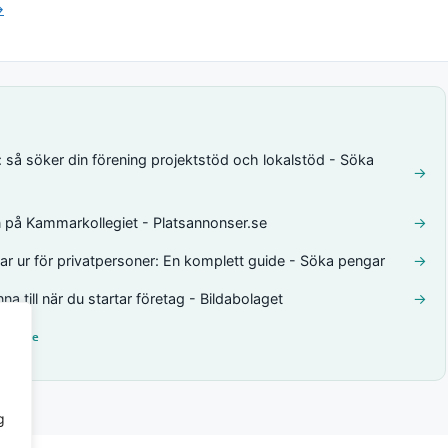
→
 så söker din förening projektstöd och lokalstöd - Söka
→
en på Kammarkollegiet - Platsannonser.se
→
ar ur för privatpersoner: En komplett guide - Söka pengar
→
a till när du startar företag - Bildabolaget
→
her.se
g