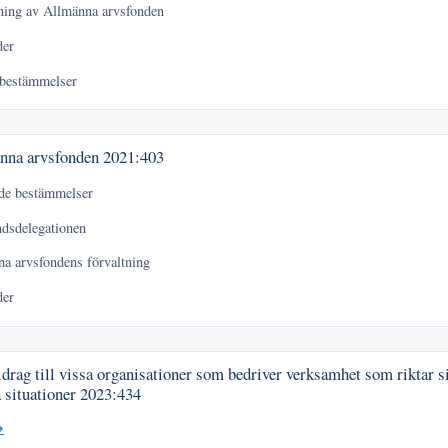
ning av Allmänna arvsfonden
der
 bestämmelser
nna arvsfonden
2021:403
nde bestämmelser
dsdelegationen
a arvsfondens förvaltning
der
drag till vissa organisationer som bedriver verksamhet som riktar si
a situationer
2023:434
→