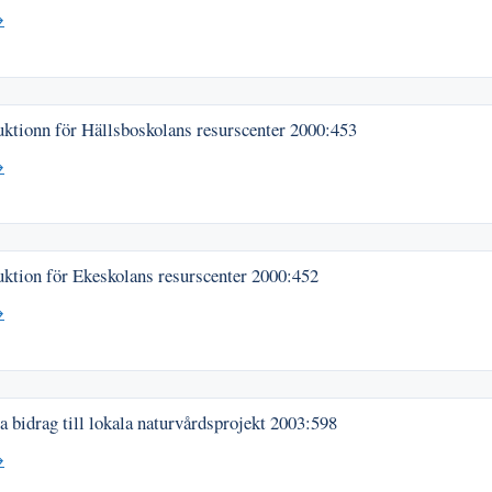
→
uktionn för Hällsboskolans resurscenter
2000:453
→
uktion för Ekeskolans resurscenter
2000:452
→
a bidrag till lokala naturvårdsprojekt
2003:598
→