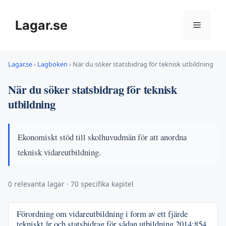
Hoppa
till
Lagar.se
Meny
innehåll
Lagar.se
›
Lagboken
›
När du söker statsbidrag för teknisk utbildning
När du söker statsbidrag för teknisk
utbildning
Ekonomiskt stöd till skolhuvudmän för att anordna
teknisk vidareutbildning.
0 relevanta lagar · 70 specifika kapitel
Förordning om vidareutbildning i form av ett fjärde
tekniskt år och statsbidrag för sådan utbildning
2014:854