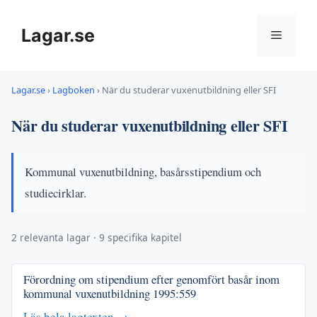
Hoppa
till
Lagar.se
Meny
innehåll
Lagar.se
›
Lagboken
›
När du studerar vuxenutbildning eller SFI
När du studerar vuxenutbildning eller SFI
Kommunal vuxenutbildning, basårsstipendium och
studiecirklar.
2 relevanta lagar · 9 specifika kapitel
Förordning om stipendium efter genomfört basår inom
kommunal vuxenutbildning
1995:559
Läs hela lagtexten →