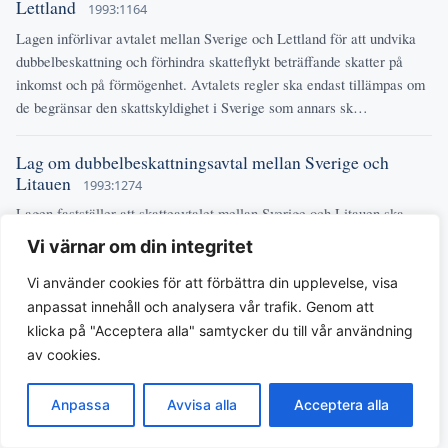
Lettland
1993:1164
Lagen införlivar avtalet mellan Sverige och Lettland för att undvika
dubbelbeskattning och förhindra skatteflykt beträffande skatter på
inkomst och på förmögenhet. Avtalets regler ska endast tillämpas om
de begränsar den skattskyldighet i Sverige som annars sk…
Lag om dubbelbeskattningsavtal mellan Sverige och
Litauen
1993:1274
Lagen fastställer att skatteavtalet mellan Sverige och Litauen ska
gälla som lag i Sverige. Syftet är att undvika dubbelbeskattning och
Vi värnar om din integritet
förhindra skatteflykt beträffande skatter på inkomst och på
förmögenhet. Avtalets beskattningsregler tillämpas endast om de …
Vi använder cookies för att förbättra din upplevelse, visa
anpassat innehåll och analysera vår trafik. Genom att
klicka på "Acceptera alla" samtycker du till vår användning
Lag om avtal mellan Sveriges Exportråd och Taipeis
av cookies.
delegation i Sverige beträffande skatter på inkomst
2004:982
Anpassa
Avvisa alla
Acceptera alla
Lagen innebär att avtalet mellan Sveriges Exportråd och Taipeis
delegation i Sverige om undvikande av dubbelbeskattning och