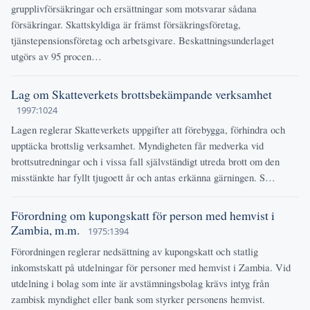
grupplivförsäkringar och ersättningar som motsvarar sådana
försäkringar. Skattskyldiga är främst försäkringsföretag,
tjänstepensionsföretag och arbetsgivare. Beskattningsunderlaget
utgörs av 95 procen…
Lag om Skatteverkets brottsbekämpande verksamhet
1997:1024
Lagen reglerar Skatteverkets uppgifter att förebygga, förhindra och
upptäcka brottslig verksamhet. Myndigheten får medverka vid
brottsutredningar och i vissa fall självständigt utreda brott om den
misstänkte har fyllt tjugoett år och antas erkänna gärningen. S…
Förordning om kupongskatt för person med hemvist i
Zambia, m.m.
1975:1394
Förordningen reglerar nedsättning av kupongskatt och statlig
inkomstskatt på utdelningar för personer med hemvist i Zambia. Vid
utdelning i bolag som inte är avstämningsbolag krävs intyg från
zambisk myndighet eller bank som styrker personens hemvist.