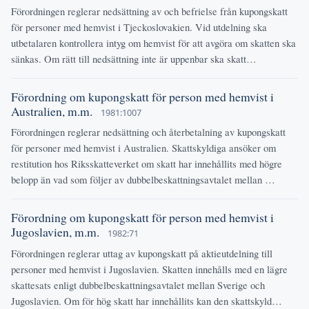
Förordningen reglerar nedsättning av och befrielse från kupongskatt
för personer med hemvist i Tjeckoslovakien. Vid utdelning ska
utbetalaren kontrollera intyg om hemvist för att avgöra om skatten ska
sänkas. Om rätt till nedsättning inte är uppenbar ska skatt…
Förordning om kupongskatt för person med hemvist i
Australien, m.m.
1981:1007
Förordningen reglerar nedsättning och återbetalning av kupongskatt
för personer med hemvist i Australien. Skattskyldiga ansöker om
restitution hos Riksskatteverket om skatt har innehållits med högre
belopp än vad som följer av dubbelbeskattningsavtalet mellan …
Förordning om kupongskatt för person med hemvist i
Jugoslavien, m.m.
1982:71
Förordningen reglerar uttag av kupongskatt på aktieutdelning till
personer med hemvist i Jugoslavien. Skatten innehålls med en lägre
skattesats enligt dubbelbeskattningsavtalet mellan Sverige och
Jugoslavien. Om för hög skatt har innehållits kan den skattskyld…