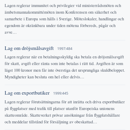
Lagen reglerar immunitet och privilegier vid ministerrådsmöten och
ämbetsmannakommittémöten inom Konferensen om säkerhet och
samarbete i Europa som hålls i Sverige. Möteslokaler, handlingar och
egendom är okränkbara under tiden mötena förbereds, pågår och
avve…
Lag om dröjsmålsavgift
1997:484
Lagen reglerar när en betalningsskyldig ska betala en dröjsmålsavgift
för skatt, avgift eller ränta som inte betalas i rätt tid. Avgiften är som
lägst 100 kronor men får inte överstiga det ursprungliga skuldbeloppet.
Myndigheter kan besluta om hel eller delvis…
Lag om exportbutiker
1999:445
Lagen reglerar förutsättningarna för att inrätta och driva exportbutiker
på flygplatser med trafik till platser utanför Europeiska unionens
skatteområde. Skatteverket prövar ansökningar från flygplatshållare
och meddelar tillstånd för försäljning av obeskattad…