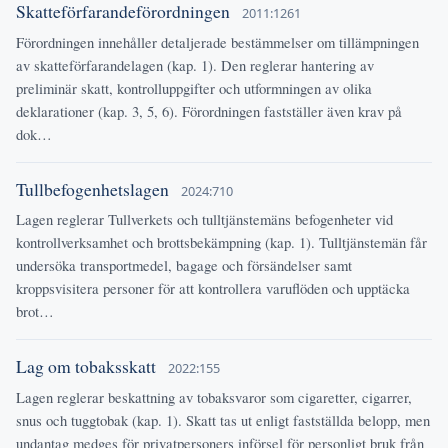
Skatteförfarandeförordningen
2011:1261
Förordningen innehåller detaljerade bestämmelser om tillämpningen
av skatteförfarandelagen (kap. 1). Den reglerar hantering av
preliminär skatt, kontrolluppgifter och utformningen av olika
deklarationer (kap. 3, 5, 6). Förordningen fastställer även krav på
dok…
Tullbefogenhetslagen
2024:710
Lagen reglerar Tullverkets och tulltjänstemäns befogenheter vid
kontrollverksamhet och brottsbekämpning (kap. 1). Tulltjänstemän får
undersöka transportmedel, bagage och försändelser samt
kroppsvisitera personer för att kontrollera varuflöden och upptäcka
brot…
Lag om tobaksskatt
2022:155
Lagen reglerar beskattning av tobaksvaror som cigaretter, cigarrer,
snus och tuggtobak (kap. 1). Skatt tas ut enligt fastställda belopp, men
undantag medges för privatpersoners införsel för personligt bruk från