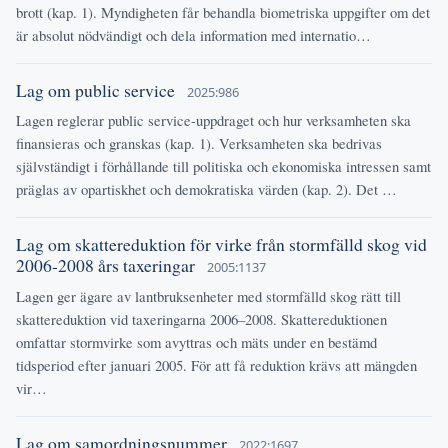
brott (kap. 1). Myndigheten får behandla biometriska uppgifter om det
är absolut nödvändigt och dela information med internatio…
Lag om public service
2025:986
Lagen reglerar public service-uppdraget och hur verksamheten ska
finansieras och granskas (kap. 1). Verksamheten ska bedrivas
självständigt i förhållande till politiska och ekonomiska intressen samt
präglas av opartiskhet och demokratiska värden (kap. 2). Det …
Lag om skattereduktion för virke från stormfälld skog vid
2006-2008 års taxeringar
2005:1137
Lagen ger ägare av lantbruksenheter med stormfälld skog rätt till
skattereduktion vid taxeringarna 2006–2008. Skattereduktionen
omfattar stormvirke som avyttras och mäts under en bestämd
tidsperiod efter januari 2005. För att få reduktion krävs att mängden
vir…
Lag om samordningsnummer
2022:1697