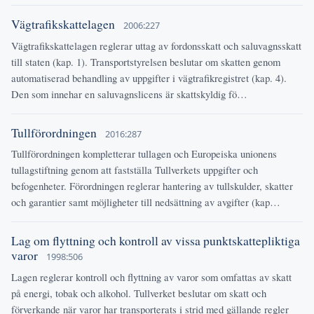
Vägtrafikskattelagen
2006:227
Vägtrafikskattelagen reglerar uttag av fordonsskatt och saluvagnsskatt
till staten (kap. 1). Transportstyrelsen beslutar om skatten genom
automatiserad behandling av uppgifter i vägtrafikregistret (kap. 4).
Den som innehar en saluvagnslicens är skattskyldig fö…
Tullförordningen
2016:287
Tullförordningen kompletterar tullagen och Europeiska unionens
tullagstiftning genom att fastställa Tullverkets uppgifter och
befogenheter. Förordningen reglerar hantering av tullskulder, skatter
och garantier samt möjligheter till nedsättning av avgifter (kap…
Lag om flyttning och kontroll av vissa punktskattepliktiga
varor
1998:506
Lagen reglerar kontroll och flyttning av varor som omfattas av skatt
på energi, tobak och alkohol. Tullverket beslutar om skatt och
förverkande när varor har transporterats i strid med gällande regler