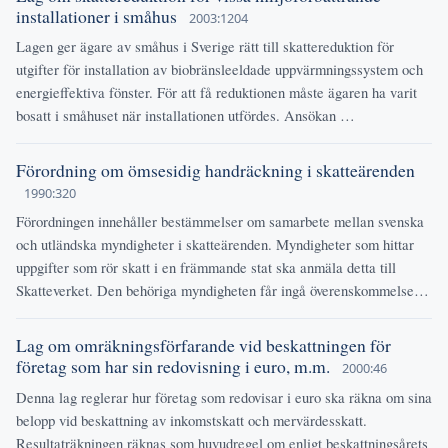
installationer i småhus
2003:1204
Lagen ger ägare av småhus i Sverige rätt till skattereduktion för
utgifter för installation av biobränsleeldade uppvärmningssystem och
energieffektiva fönster. För att få reduktionen måste ägaren ha varit
bosatt i småhuset när installationen utfördes. Ansökan …
Förordning om ömsesidig handräckning i skatteärenden
1990:320
Förordningen innehåller bestämmelser om samarbete mellan svenska
och utländska myndigheter i skatteärenden. Myndigheter som hittar
uppgifter som rör skatt i en främmande stat ska anmäla detta till
Skatteverket. Den behöriga myndigheten får ingå överenskommelse…
Lag om omräkningsförfarande vid beskattningen för
företag som har sin redovisning i euro, m.m.
2000:46
Denna lag reglerar hur företag som redovisar i euro ska räkna om sina
belopp vid beskattning av inkomstskatt och mervärdesskatt.
Resultaträkningen räknas som huvudregel om enligt beskattningsårets