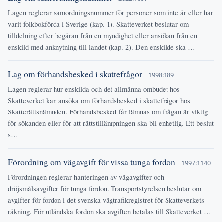
Lagen reglerar samordningsnummer för personer som inte är eller har
varit folkbokförda i Sverige (kap. 1). Skatteverket beslutar om
tilldelning efter begäran från en myndighet eller ansökan från en
enskild med anknytning till landet (kap. 2). Den enskilde ska …
Lag om förhandsbesked i skattefrågor
1998:189
Lagen reglerar hur enskilda och det allmänna ombudet hos
Skatteverket kan ansöka om förhandsbesked i skattefrågor hos
Skatterättsnämnden. Förhandsbesked får lämnas om frågan är viktig
för sökanden eller för att rättstillämpningen ska bli enhetlig. Ett beslut
s…
Förordning om vägavgift för vissa tunga fordon
1997:1140
Förordningen reglerar hanteringen av vägavgifter och
dröjsmålsavgifter för tunga fordon. Transportstyrelsen beslutar om
avgifter för fordon i det svenska vägtrafikregistret för Skatteverkets
räkning. För utländska fordon ska avgiften betalas till Skatteverket …