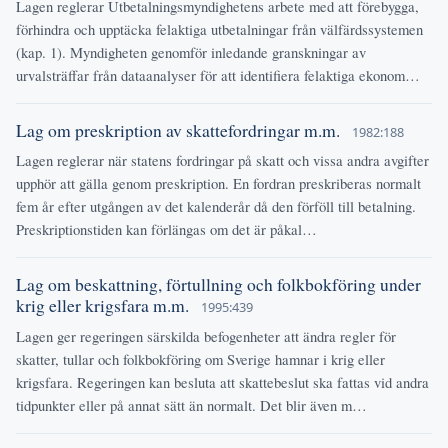
Lagen reglerar Utbetalningsmyndighetens arbete med att förebygga,
förhindra och upptäcka felaktiga utbetalningar från välfärdssystemen
(kap. 1). Myndigheten genomför inledande granskningar av
urvalsträffar från dataanalyser för att identifiera felaktiga ekonom…
Lag om preskription av skattefordringar m.m.
1982:188
Lagen reglerar när statens fordringar på skatt och vissa andra avgifter
upphör att gälla genom preskription. En fordran preskriberas normalt
fem år efter utgången av det kalenderår då den förföll till betalning.
Preskriptionstiden kan förlängas om det är påkal…
Lag om beskattning, förtullning och folkbokföring under
krig eller krigsfara m.m.
1995:439
Lagen ger regeringen särskilda befogenheter att ändra regler för
skatter, tullar och folkbokföring om Sverige hamnar i krig eller
krigsfara. Regeringen kan besluta att skattebeslut ska fattas vid andra
tidpunkter eller på annat sätt än normalt. Det blir även m…