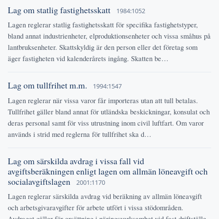
Lag om statlig fastighetsskatt
1984:1052
Lagen reglerar statlig fastighetsskatt för specifika fastighetstyper,
bland annat industrienheter, elproduktionsenheter och vissa småhus på
lantbruksenheter. Skattskyldig är den person eller det företag som
äger fastigheten vid kalenderårets ingång. Skatten be…
Lag om tullfrihet m.m.
1994:1547
Lagen reglerar när vissa varor får importeras utan att tull betalas.
Tullfrihet gäller bland annat för utländska beskickningar, konsulat och
deras personal samt för viss utrustning inom civil luftfart. Om varor
används i strid med reglerna för tullfrihet ska d…
Lag om särskilda avdrag i vissa fall vid
avgiftsberäkningen enligt lagen om allmän löneavgift och
socialavgiftslagen
2001:1170
Lagen reglerar särskilda avdrag vid beräkning av allmän löneavgift
och arbetsgivaravgifter för arbete utfört i vissa stödområden.
Avdraget gäller för ersättning i näringsverksamhet vid fast driftställe