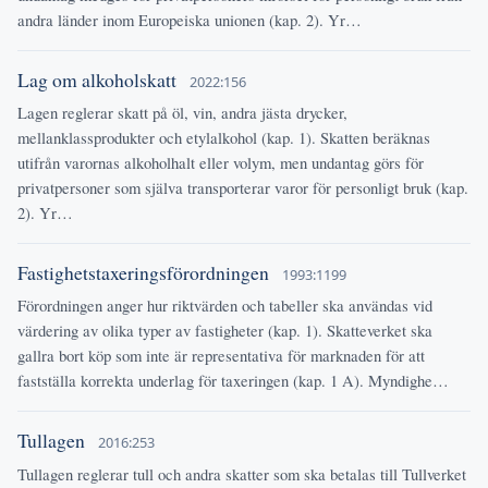
andra länder inom Europeiska unionen (kap. 2). Yr…
Lag om alkoholskatt
2022:156
Lagen reglerar skatt på öl, vin, andra jästa drycker,
mellanklassprodukter och etylalkohol (kap. 1). Skatten beräknas
utifrån varornas alkoholhalt eller volym, men undantag görs för
privatpersoner som själva transporterar varor för personligt bruk (kap.
2). Yr…
Fastighetstaxeringsförordningen
1993:1199
Förordningen anger hur riktvärden och tabeller ska användas vid
värdering av olika typer av fastigheter (kap. 1). Skatteverket ska
gallra bort köp som inte är representativa för marknaden för att
fastställa korrekta underlag för taxeringen (kap. 1 A). Myndighe…
Tullagen
2016:253
Tullagen reglerar tull och andra skatter som ska betalas till Tullverket