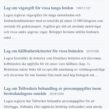
Lag om vägavgift för vissa tunga fordon
1997:1137
Lagen reglerar vägavgifter för tunga motorfordon och
fordonskombinationer med en totalvikt på minst 12 000 kilogram som
används för godstransport. Avgiften ger rätt att använda motorvägar
och vissa andra angivna vägar. Beloppet bestäms utifrån fordonets
antal …
Lag om hållbarhetskriterier för vissa bränslen
2010:598
Lagen fastställer de kriterier som förnybara bränslen och återvunna
kolbränslen ska uppfylla för att anses vara hållbara (kap. 1).
Bränslena måste bidra till en specifik minskning av växthusgasutsläpp
och råvarorna får inte komma från mark med hög biologisk må…
Lag om Tullverkets behandling av personuppgifter inom
brottsdatalagens område
2018:1694
Lagen reglerar hur Tullverket behandlar personuppgifter för att
förebygga, förhindra eller upptäcka brottslig verksamhet samt utreda