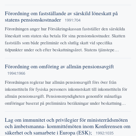
Förordning om fastställande av särskild löneskatt på
statens pensionskostnader
1991:704
Förordningen anger hur Försäkringskassan fastställer den särskilda
löneskatt som staten ska betala för sina pensionskostnader. Skatten
fastställs som både preliminär och slutlig skatt vid specifika
tidpunkter under och efter beskattningsåret. Statens tjänstepe…
Förordning om omföring av allmän pensionsavgift
1994:1966
Förordningen reglerar hur allmän pensionsavgift förs över från
inkomsttiteln för fysiska personers inkomstskatt till inkomsttiteln för
allmän pensionsavgift. Pensionsmyndigheten genomför månatliga
omföringar baserat på preliminära beräkningar under beskattning…
Lag om immunitet och privilegier för ministerrådsmöten
och ämbetsmanna- kommittémöten inom Konferensen om
säkerhet och samarbete i Europa (ESK);
1992:1035