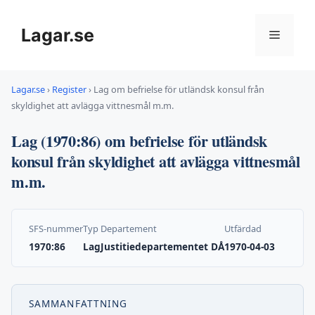
Hoppa
till
Lagar.se
Meny
innehåll
Lagar.se
›
Register
›
Lag om befrielse för utländsk konsul från
skyldighet att avlägga vittnesmål m.m.
Lag (1970:86) om befrielse för utländsk
konsul från skyldighet att avlägga vittnesmål
m.m.
SFS-nummer
Typ
Departement
Utfärdad
1970:86
Lag
Justitiedepartementet DÅ
1970-04-03
SAMMANFATTNING