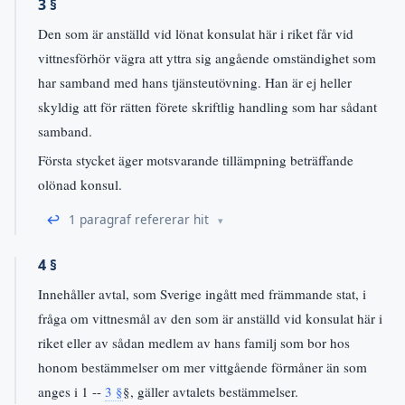
3 §
Den som är anställd vid lönat konsulat här i riket får vid
vittnesförhör vägra att yttra sig angående omständighet som
har samband med hans tjänsteutövning. Han är ej heller
skyldig att för rätten förete skriftlig handling som har sådant
samband.
Första stycket äger motsvarande tillämpning beträffande
olönad konsul.
↩
1 paragraf refererar hit
4 §
Innehåller avtal, som Sverige ingått med främmande stat, i
fråga om vittnesmål av den som är anställd vid konsulat här i
riket eller av sådan medlem av hans familj som bor hos
honom bestämmelser om mer vittgående förmåner än som
anges i 1 --
3 §
§, gäller avtalets bestämmelser.