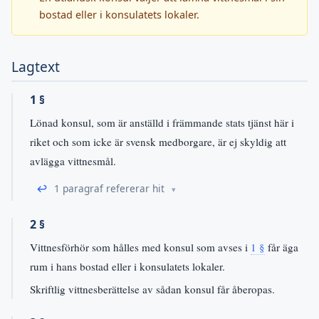
bostad eller i konsulatets lokaler.
Lagtext
1 §
Lönad konsul, som är anställd i främmande stats tjänst här i
riket och som icke är svensk medborgare, är ej skyldig att
avlägga vittnesmål.
↩
1 paragraf refererar hit
2 §
Vittnesförhör som hålles med konsul som avses i
1 §
får äga
rum i hans bostad eller i konsulatets lokaler.
Skriftlig vittnesberättelse av sådan konsul får åberopas.