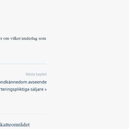
er om vilket underlag som
 kundkännedom avseende
teringspliktiga säljare »
 skatteområdet