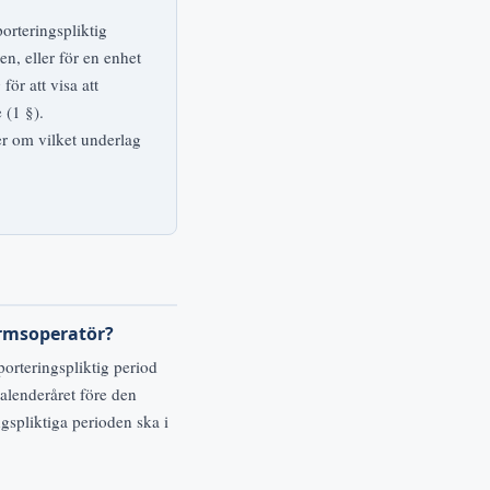
orteringspliktig
n, eller för en enhet
ör att visa att
 (1 §).
er om vilket underlag
ormsoperatör?
orteringspliktig period
alenderåret före den
gspliktiga perioden ska i
.