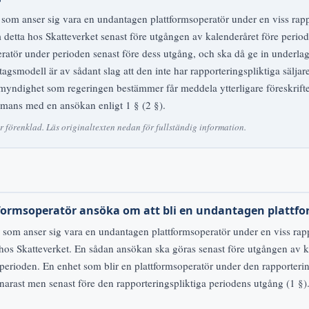
 som anser sig vara en undantagen plattformsoperatör under en viss rapp
detta hos Skatteverket senast före utgången av kalenderåret före periode
ratör under perioden senast före dess utgång, och ska då ge in underlag f
tagsmodell är av sådant slag att den inte har rapporteringspliktiga säljare
myndighet som regeringen bestämmer får meddela ytterligare föreskrift
mmans med en ansökan enligt 1 § (2 §).
förenklad. Läs originaltexten nedan för fullständig information.
tformsoperatör ansöka om att bli en undantagen plattf
 som anser sig vara en undantagen plattformsoperatör under en viss rapp
hos Skatteverket. En sådan ansökan ska göras senast före utgången av k
 perioden. En enhet som blir en plattformsoperatör under den rapporterin
snarast men senast före den rapporteringspliktiga periodens utgång (1 §)