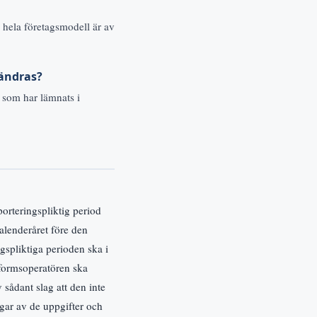
 hela företagsmodell är av
ändras?
 som har lämnats i
orteringspliktig period
alenderåret före den
gspliktiga perioden ska i
tformsoperatören ska
 sådant slag att den inte
ngar av de uppgifter och