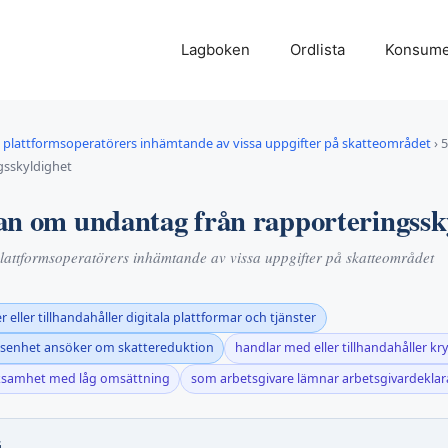
Lagboken
Ordlista
Konsume
plattformsoperatörers inhämtande av vissa uppgifter på skatteområdet
›
5
gsskyldighet
an om undantag från rapporteringssk
attformsoperatörers inhämtande av vissa uppgifter på skatteområdet
 eller tillhandahåller digitala plattformar och tjänster
ksenhet ansöker om skattereduktion
handlar med eller tillhandahåller kr
rksamhet med låg omsättning
som arbetsgivare lämnar arbetsgivardeklar
G