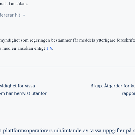
nats i ansökan.
fererar hit
myndighet som regeringen bestämmer får meddela ytterligare föreskrift
ns med en ansökan enligt
1 §
.
yldighet för vissa
6 kap. Åtgärder för
om har hemvist utanför
rappor
m plattformsoperatörers inhämtande av vissa uppgifter på