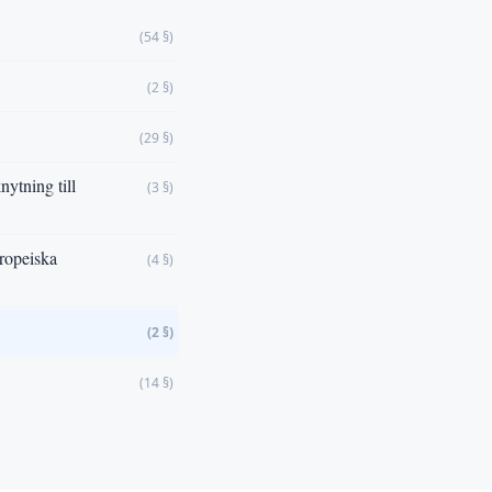
(54 §)
(2 §)
(29 §)
ytning till
(3 §)
uropeiska
(4 §)
(2 §)
(14 §)