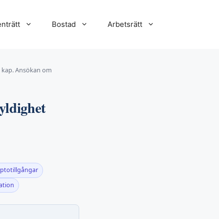
nträtt
Bostad
Arbetsrätt
 kap. Ansökan om
yldighet
yptotillgångar
ation