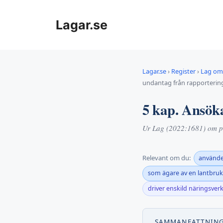
Hoppa
till
Lagar.se
innehåll
Lagar.se
›
Register
›
Lag om 
undantag från rapporterin
5 kap. Ansök
Ur Lag (2022:1681) om pl
Relevant om du:
använder
som ägare av en lantbru
driver enskild näringsve
SAMMANFATTNIN