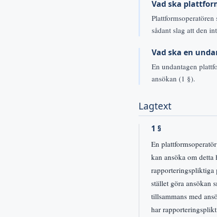
Vad ska plattfo
Plattformsoperatören 
sådant slag att den in
Vad ska en unda
En undantagen plattf
ansökan (1 §).
Lagtext
1 §
En plattformsoperatör
kan ansöka om detta h
rapporteringspliktiga
stället göra ansökan 
tillsammans med ansöka
har rapporteringsplik