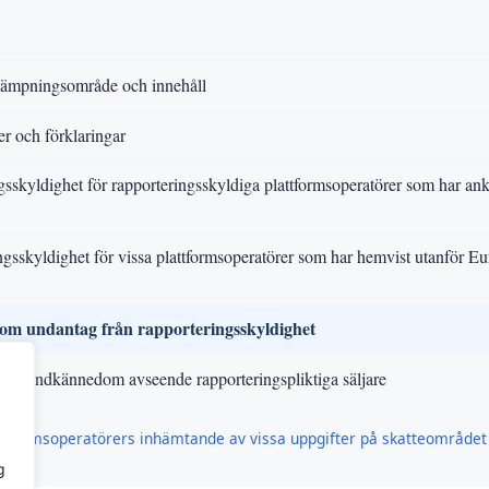
llämpningsområde och innehåll
er och förklaringar
skyldighet för rapporteringsskyldiga plattformsoperatörer som har ankn
ngsskyldighet för vissa plattformsoperatörer som har hemvist utanför E
om undantag från rapporteringsskyldighet
ör kundkännedom avseende rapporteringspliktiga säljare
ttformsoperatörers inhämtande av vissa uppgifter på skatteområdet
g