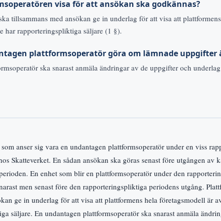
rmsoperatören visa för att ansökan ska godkännas?
ska tillsammans med ansökan ge in underlag för att visa att plattformens
te har rapporteringspliktiga säljare (1 §).
ntagen plattformsoperatör göra om lämnade uppgifter 
ormsoperatör ska snarast anmäla ändringar av de uppgifter och underlag
 som anser sig vara en undantagen plattformsoperatör under en viss rapp
os Skatteverket. En sådan ansökan ska göras senast före utgången av k
 perioden. En enhet som blir en plattformsoperatör under den rapporterin
snarast men senast före den rapporteringspliktiga periodens utgång. Plat
n ge in underlag för att visa att plattformens hela företagsmodell är av
tiga säljare. En undantagen plattformsoperatör ska snarast anmäla ändri