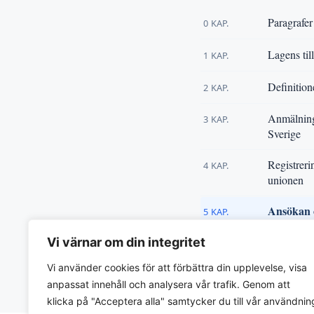
Paragrafer
0 KAP.
Lagens ti
1 KAP.
Definition
2 KAP.
Anmälnings
3 KAP.
Sverige
Registreri
4 KAP.
unionen
Ansökan 
5 KAP.
Vi värnar om din integritet
Åtgärder f
6 KAP.
Vi använder cookies för att förbättra din upplevelse, visa
« Tillbaka till
Lag om pla
anpassat innehåll och analysera vår trafik. Genom att
klicka på "Acceptera alla" samtycker du till vår användnin