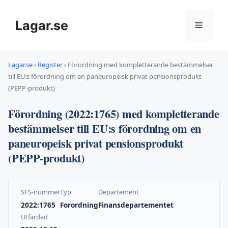
Hoppa
till
Lagar.se
Meny
innehåll
Lagar.se
›
Register
›
Förordning med kompletterande bestämmelser
till EU:s förordning om en paneuropeisk privat pensionsprodukt
(PEPP-produkt)
Förordning (2022:1765) med kompletterande
bestämmelser till EU:s förordning om en
paneuropeisk privat pensionsprodukt
(PEPP-produkt)
SFS-nummer
Typ
Departement
2022:1765
Forordning
Finansdepartementet
Utfärdad