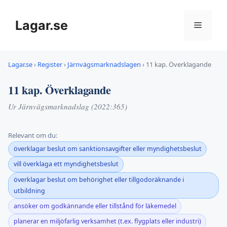
Hoppa
till
Lagar.se
Meny
innehåll
Lagar.se
›
Register
›
Järnvägsmarknadslagen
›
11 kap. Överklagande
11 kap. Överklagande
Ur Järnvägsmarknadslag (2022:365)
Relevant om du:
överklagar beslut om sanktionsavgifter eller myndighetsbeslut
vill överklaga ett myndighetsbeslut
överklagar beslut om behörighet eller tillgodoräknande i
utbildning
ansöker om godkännande eller tillstånd för läkemedel
planerar en miljöfarlig verksamhet (t.ex. flygplats eller industri)