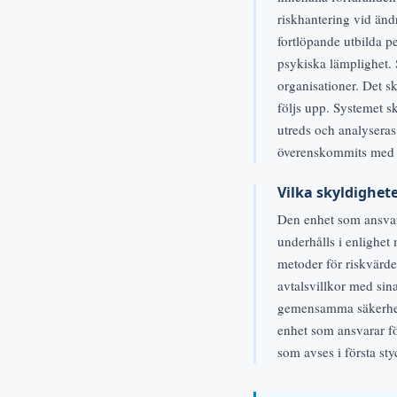
riskhantering vid ändr
fortlöpande utbilda pe
psykiska lämplighet.
organisationer. Det s
följs upp. Systemet sk
utreds och analyseras
överenskommits med m
Vilka skyldighet
Den enhet som ansvara
underhålls i enlighet
metoder för riskvärd
avtalsvillkor med sin
gemensamma säkerhet
enhet som ansvarar fö
som avses i första styc