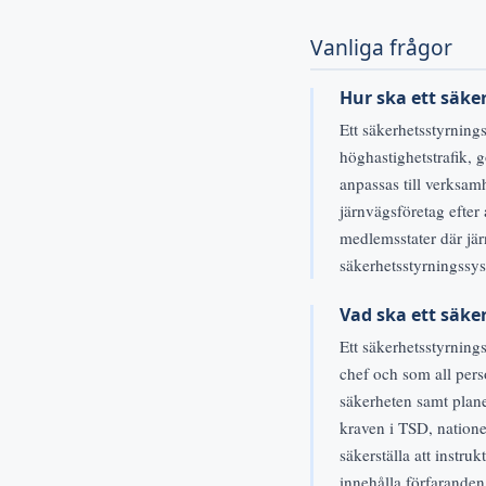
Vanliga frågor
Hur ska ett säke
Ett säkerhetsstyrnings
höghastighetstrafik, g
anpassas till verksam
järnvägsföretag efter 
medlemsstater där jär
säkerhetsstyrningssyst
Vad ska ett säke
Ett säkerhetsstyrning
chef och som all perso
säkerheten samt plane
kraven i TSD, natione
säkerställa att instr
innehålla förfaranden