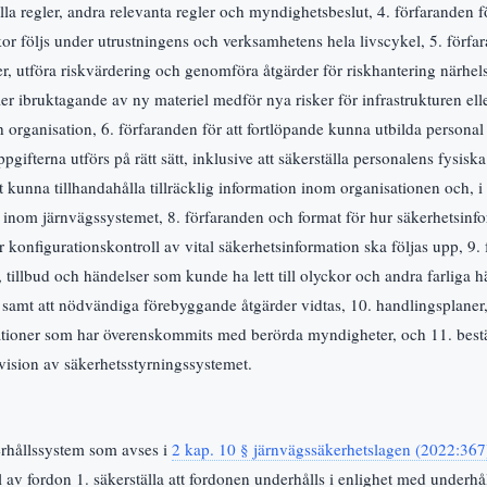
la regler, andra relevanta regler och myndighetsbeslut, 4. förfaranden för
lkor följs under utrustningens och verksamhetens hela livscykel, 5. förfa
er, utföra riskvärdering och genomföra åtgärder för riskhantering närhel
ler ibruktagande av ny materiel medför nya risker för infrastrukturen ell
organisation, 6. förfaranden för att fortlöpande kunna utbilda personal
uppgifterna utförs på rätt sätt, inklusive att säkerställa personalens fysis
t kunna tillhandahålla tillräcklig information inom organisationen och, 
 inom järnvägssystemet, 8. förfaranden och format för hur säkerhetsinf
konfigurationskontroll av vital säkerhetsinformation ska följas upp, 9. 
r, tillbud och händelser som kunde ha lett till olyckor och andra farliga 
 samt att nödvändiga förebyggande åtgärder vidtas, 10. handlingsplaner,
uationer som har överenskommits med berörda myndigheter, och 11. be
vision av säkerhetsstyrningssystemet.
erhållssystem som avses i
2 kap. 10 § järnvägssäkerhetslagen (2022:367
 av fordon 1. säkerställa att fordonen underhålls i enlighet med underhål