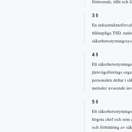
förtroende, tillit och 
3 §
En infrastrukturförval
tillämpliga TSD, natio
säkerhetsstyrningssys
4 §
Ett säkerhetsstyrnings
järnvägsföretags organ
personalen deltar i sä
metoder avseende inv
5 §
Ett säkerhetsstyrning
högsta chef och som al
och förbättring av sä