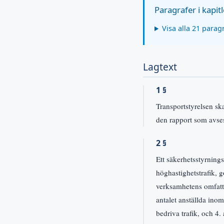
Paragrafer i kapitl
Visa alla 21 parag
Lagtext
1 §
Transportstyrelsen sk
den rapport som avse
2 §
Ett säkerhetsstyrnings
höghastighetstrafik, go
verksamhetens omfattn
antalet anställda inom
bedriva trafik, och 4