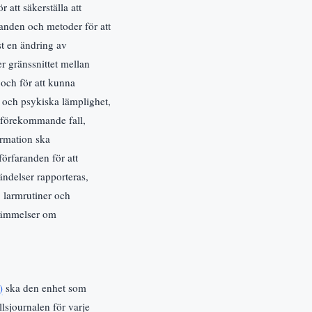
 att säkerställa att
randen och metoder för att
st en ändring av
er gränssnittet mellan
 och för att kunna
ka och psykiska lämplighet,
i förekommande fall,
ormation ska
förfaranden för att
händelser rapporteras,
 larmrutiner och
stämmelser om
)
ska den enhet som
lsjournalen för varje