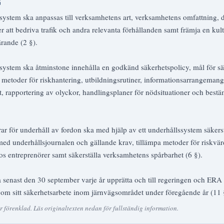
G
ssystem ska anpassas till verksamhetens art, verksamhetens omfattning, d
r att bedriva trafik och andra relevanta förhållanden samt främja en kul
lärande (2 §).
ssystem ska åtminstone innehålla en godkänd säkerhetspolicy, mål för s
r, metoder för riskhantering, utbildningsrutiner, informationsarrangemang
 rapportering av olyckor, handlingsplaner för nödsituationer och best
r för underhåll av fordon ska med hjälp av ett underhållssystem säkerst
med underhållsjournalen och gällande krav, tillämpa metoder för riskvärd
hos entreprenörer samt säkerställa verksamhetens spårbarhet (6 §).
a senast den 30 september varje år upprätta och till regeringen och ER
t om sitt säkerhetsarbete inom järnvägsområdet under föregående år (11 
förenklad. Läs originaltexten nedan för fullständig information.