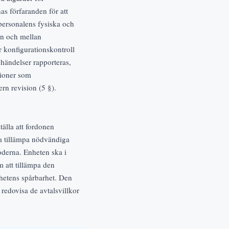
as förfaranden för att
e personalens fysiska och
en och mellan
r konfigurationskontroll
a händelser rapporteras,
tioner som
n revision (5 §).
älla att fordonen
ka tillämpa nödvändiga
derna. Enheten ska i
m att tillämpa den
etens spårbarhet. Den
redovisa de avtalsvillkor