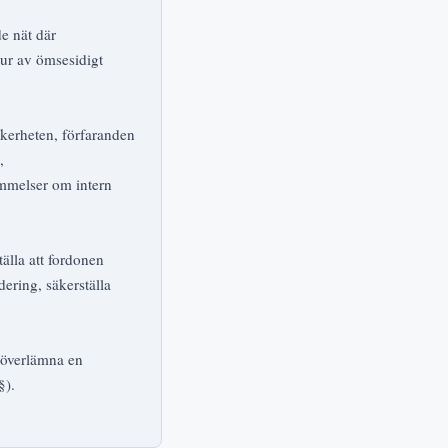
e nät där
tur av ömsesidigt
äkerheten, förfaranden
,
ämmelser om intern
älla att fordonen
ering, säkerställa
A överlämna en
§).