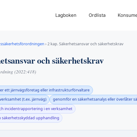
Lagboken
Ordlista
Konsume
gssäkerhetsförordningen
›
2 kap. Säkerhetsansvar och säkerhetskrav
hetsansvar och säkerhetskrav
ordning (2022:418)
er ett järnvägsföretag eller infrastrukturförvaltare
 verksamhet (t.ex. järnväg)
genomför en säkerhetsanalys eller överlåter 
och incidentrapportering i en verksamhet
 en säkerhetsskyddad upphandling