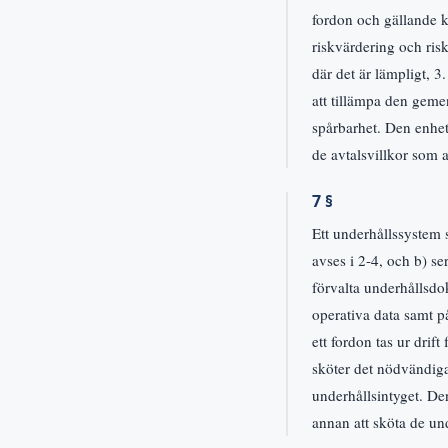
fordon och gällande k
riskvärdering och ri
där det är lämpligt, 3
att tillämpa den gem
spårbarhet. Den enhet
de avtalsvillkor som a
7 §
Ett underhållssystem
avses i 2-4, och b) se
förvalta underhållsdo
operativa data samt på
ett fordon tas ur drif
sköter det nödvändiga
underhållsintyget. De
annan att sköta de und