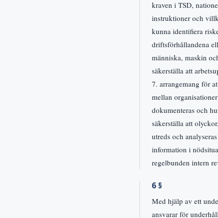
kraven i TSD, nationel
instruktioner och vil
kunna identifiera risk
driftsförhållandena el
människa, maskin och 
säkerställa att arbets
7. arrangemang för at
mellan organisationer
dokumenteras och hur 
säkerställa att olycko
utreds och analyseras
information i nödsit
regelbunden intern re
6 §
Med hjälp av ett und
ansvarar för underhåll