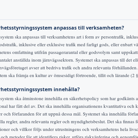
rhetsstyrningssystem anpassas till verksamheten?
system ska anpassas till verksamhetens art i form av persontrafik, inklus
odstrafik, inklusive eller exklusive trafik med farligt gods, eller enbart v
hetens omfattning utifrån passagerarantal eller godsvolym samt uppskatta
antalet anställda inom järnvägssektorn. Systemet ska anpassas till det eller
nvägsföretaget avser att bedriva trafik och andra relevanta förhållanden.
em ska främja en kultur av ömsesidigt förtroende, tillit och lärande (2 §
rhetsstyrningssystem innehålla?
ssystem ska åtminstone innehålla en säkerhetspolicy som har godkänts 
nal har fått del av. Det ska innehålla organisationens kvantitativa och k
r och förfaranden för att uppnå dessa mål. Systemet ska innehålla förfar
lla regler, andra relevanta regler och myndighetsbeslut. Det ska finnas f
uktioner och villkor följs under utrustningens och verksamhetens hela liv
 och metoder för att identifiera risker, utföra riskvärdering och genomfö