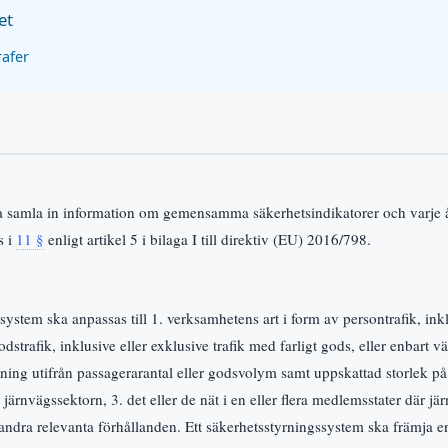
et
rafer
a samla in information om gemensamma säkerhetsindikatorer och varje å
s i
11 §
enligt artikel 5 i bilaga I till direktiv (EU) 2016/798.
system ska anpassas till 1. verksamhetens art i form av persontrafik, inkl
dstrafik, inklusive eller exklusive trafik med farligt gods, eller enbart vä
ing utifrån passagerarantal eller godsvolym samt uppskattad storlek på 
 järnvägssektorn, 3. det eller de nät i en eller flera medlemsstater där jä
. andra relevanta förhållanden. Ett säkerhetsstyrningssystem ska främja e