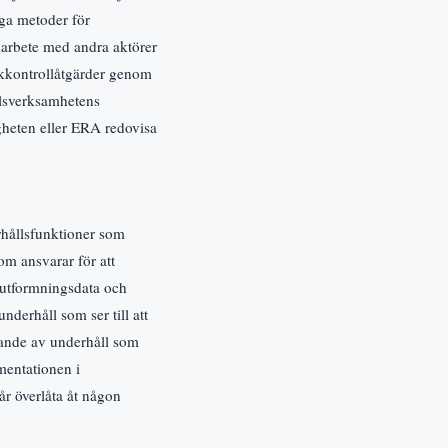
iga metoder för
arbete med andra aktörer
iskkontrollåtgärder genom
llsverksamhetens
gheten eller ERA redovisa
rhållsfunktioner som
som ansvarar för att
 utformningsdata och
nderhåll som ser till att
förande av underhåll som
mentationen i
år överlåta åt någon