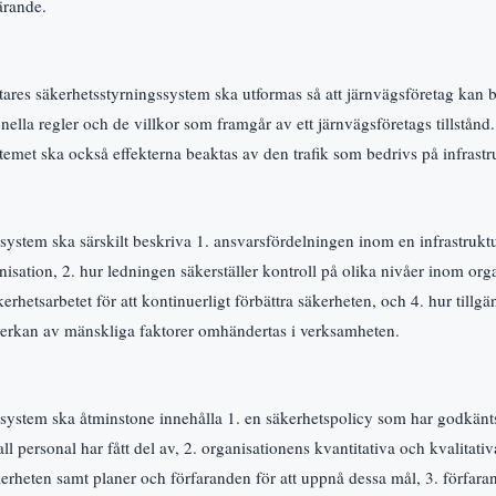
lärande.
tares säkerhetsstyrningssystem ska utformas så att järnvägsföretag kan be
nella regler och de villkor som framgår av ett järnvägsföretags tillstånd.
temet ska också effekterna beaktas av den trafik som bedrivs på infrastr
system ska särskilt beskriva 1. ansvarsfördelningen inom en infrastruktur
isation, 2. hur ledningen säkerställer kontroll på olika nivåer inom org
kerhetsarbetet för att kontinuerligt förbättra säkerheten, och 4. hur till
erkan av mänskliga faktorer omhändertas i verksamheten.
ssystem ska åtminstone innehålla 1. en säkerhetspolicy som har godkänt
l personal har fått del av, 2. organisationens kvantitativa och kvalitati
kerheten samt planer och förfaranden för att uppnå dessa mål, 3. förfaran