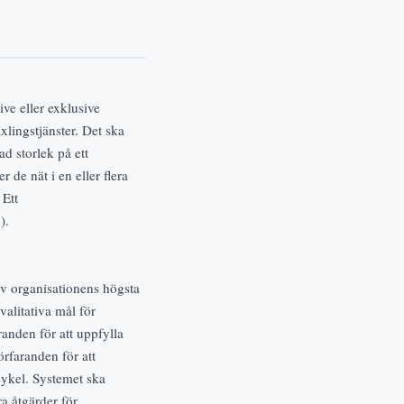
ive eller exklusive
äxlingstjänster. Det ska
d storlek på ett
 de nät i en eller flera
 Ett
).
av organisationens högsta
valitativa mål för
anden för att uppfylla
örfaranden för att
scykel. Systemet ska
ra åtgärder för