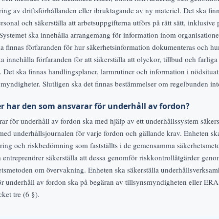
ing av driftsförhållanden eller ibruktagande av ny materiel. Det ska finn
rsonal och säkerställa att arbetsuppgifterna utförs på rätt sätt, inklusiv
 Systemet ska innehålla arrangemang för information inom organisation
ka finnas förfaranden för hur säkerhetsinformation dokumenteras och hu
a innehålla förfaranden för att säkerställa att olyckor, tillbud och farlig
. Det ska finnas handlingsplaner, larmrutiner och information i nödsitua
yndigheter. Slutligen ska det finnas bestämmelser om regelbunden inter
er har den som ansvarar för underhåll av fordon?
r för underhåll av fordon ska med hjälp av ett underhållssystem säkerst
 med underhållsjournalen för varje fordon och gällande krav. Enheten s
ering och riskbedömning som fastställts i de gemensamma säkerhetsmeto
a entreprenörer säkerställa att dessa genomför riskkontrollåtgärder geno
smetoden om övervakning. Enheten ska säkerställa underhållsverksamh
r underhåll av fordon ska på begäran av tillsynsmyndigheten eller ERA 
ket tre (6 §).