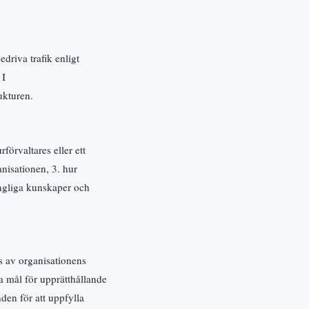
driva trafik enligt
 I
ukturen.
förvaltares eller ett
anisationen, 3. hur
gängliga kunskaper och
s av organisationens
va mål för upprätthållande
den för att uppfylla