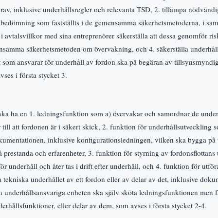
rav, inklusive underhållsregler och relevanta TSD, 2. tillämpa nödvänd
skbedömning som fastställts i de gemensamma säkerhetsmetoderna, i sam
. i avtalsvillkor med sina entreprenörer säkerställa att dessa genomför r
ensamma säkerhetsmetoden om övervakning, och 4. säkerställa underhå
 som ansvarar för underhåll av fordon ska på begäran av tillsynsmyndi
vses i första stycket 3.
 ska ha en 1. ledningsfunktion som a) övervakar och samordnar de unde
r till att fordonen är i säkert skick, 2. funktion för underhållsutveckling 
kumentationen, inklusive konfigurationsledningen, vilken ska bygga på
 prestanda och erfarenheter, 3. funktion för styrning av fordonsflottans u
t för underhåll och åter tas i drift efter underhåll, och 4. funktion för ut
 tekniska underhållet av ett fordon eller av delar av det, inklusive doku
n underhållsansvariga enheten ska själv sköta ledningsfunktionen men f
erhållsfunktioner, eller delar av dem, som avses i första stycket 2-4.