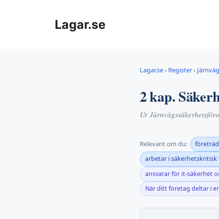
Hoppa
till
Lagar.se
innehåll
Lagar.se
›
Register
›
Järnvä
2 kap. Säker
Ur Järnvägssäkerhetsför
Relevant om du:
företräd
arbetar i säkerhetskritisk
ansvarar för it-säkerhet 
När ditt företag deltar i