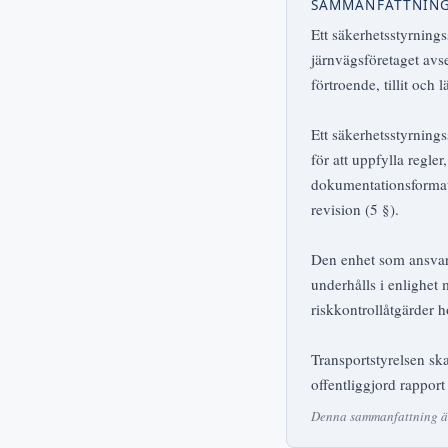
SAMMANFATTNIN
Ett säkerhetsstyrning
järnvägsföretaget avse
förtroende, tillit och 
Ett säkerhetsstyrning
för att uppfylla regle
dokumentationsformat,
revision (5 §).
Den enhet som ansvara
underhålls i enlighet 
riskkontrollåtgärder 
Transportstyrelsen sk
offentliggjord rappor
Denna sammanfattning är 