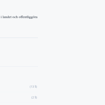
i landet och offentliggöra
(13 §)
(2 §)