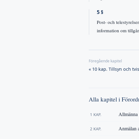
5 §
Post- och telestyrels
information om tillgån
« 10 kap. Tillsyn och tvi
Alla kapitel i Föro
Allmänna 
1 KAP.
Anmälan a
2 KAP.