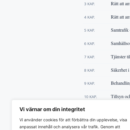
Rätt att a
3 KAP.
Rätt att 
4 KAP.
Samtrafik 
5 KAP.
Samhällsom
6 KAP.
Tjänster ti
7 KAP.
Säkerhet i 
8 KAP.
Behandling
9 KAP.
Tillsyn oc
10 KAP.
Övriga b
Vi värnar om din integritet
11 KAP.
Vi använder cookies för att förbättra din upplevelse, visa
« Tillbaka till
Förordning
anpassat innehåll och analysera vår trafik. Genom att