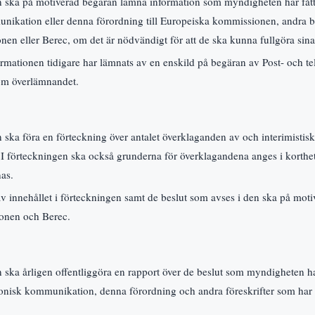
en ska på motiverad begäran lämna information som myndigheten har fått
nikation eller denna förordning till Europeiska kommissionen, andra 
en eller Berec, om det är nödvändigt för att de ska kunna fullgöra sina
mationen tidigare har lämnats av en enskild på begäran av Post- och tel
 om överlämnandet.
n ska föra en förteckning över antalet överklaganden av och interimistis
 I förteckningen ska också grunderna för överklagandena anges i korth
as.
 innehållet i förteckningen samt de beslut som avses i den ska på moti
onen och Berec.
n ska årligen offentliggöra en rapport över de beslut som myndigheten ha
nisk kommunikation, denna förordning och andra föreskrifter som har me