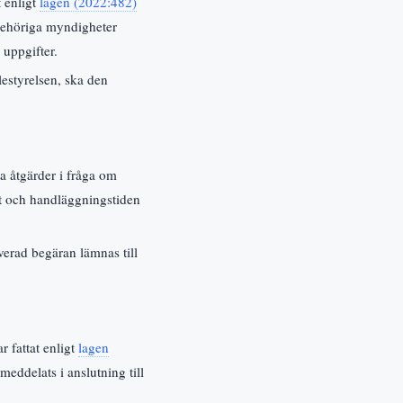
 enligt
lagen (2022:482)
behöriga myndigheter
 uppgifter.
estyrelsen, ska den
ka åtgärder i fråga om
et och handläggningstiden
verad begäran lämnas till
r fattat enligt
lagen
ddelats i anslutning till