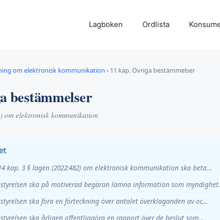
Lagboken
Ordlista
Konsume
ning om elektronisk kommunikation
›
11 kap. Övriga bestämmelser
ga bestämmelser
) om elektronisk kommunikation
et
 14 kap. 3 § lagen (2022:482) om elektronisk kommunikation ska beta…
lestyrelsen ska på motiverad begäran lämna information som myndighe
estyrelsen ska föra en förteckning över antalet överklaganden av oc…
estyrelsen ska årligen offentliggöra en rapport över de beslut som…