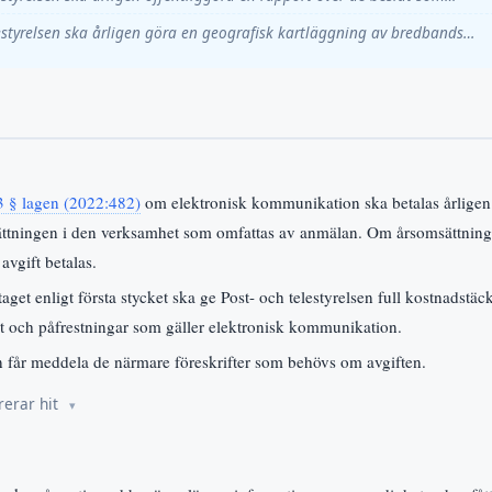
estyrelsen ska årligen göra en geografisk kartläggning av bredbands…
3 § lagen (2022:482)
om elektronisk kommunikation ska betalas årligen 
ättningen i den verksamhet som omfattas av anmälan. Om årsomsättning
avgift betalas.
aget enligt första stycket ska ge Post- och telestyrelsen full kostnadstä
hot och påfrestningar som gäller elektronisk kommunikation.
en får meddela de närmare föreskrifter som behövs om avgiften.
rerar hit