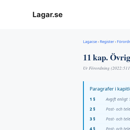
Hoppa
till
Lagar.se
innehåll
Lagar.se
›
Register
›
Förord
11 kap. Övri
Ur Förordning (2022:511
Paragrafer i kapitl
1 §
Avgift enligt
2 §
Post- och te
3 §
Post- och tel
4 §
Post- och tel