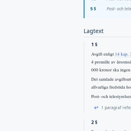
5 §
Post- och tel
Lagtext
1 §
Avgift enligt
14 kap. 
4 promille av årsoms
000 kronor ska ingen 
Det samlade avgiftsutt
allvarliga fredstida 
Post- och telestyrels
↩
1 paragraf refe
2 §