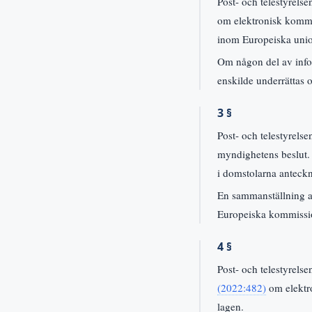
Post- och telestyrels
om elektronisk kommu
inom Europeiska union
Om någon del av infor
enskilde underrättas
3 §
Post- och telestyrelse
myndighetens beslut.
i domstolarna anteckn
En sammanställning av
Europeiska kommissi
4 §
Post- och telestyrelse
(2022:482)
om elektro
lagen.