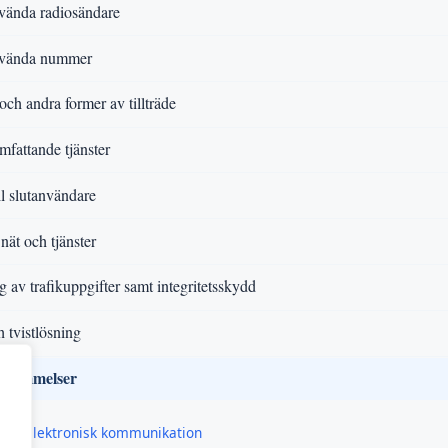
nvända radiosändare
använda nummer
och andra former av tillträde
fattande tjänster
ll slutanvändare
nät och tjänster
 av trafikuppgifter samt integritetsskydd
h tvistlösning
estämmelser
 om elektronisk kommunikation