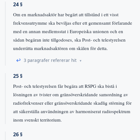
24 §
Om en marknadsaktör har begärt att tillstånd i ett visst
frekvensutrymme ska beviljas efter ett gemensamt förfarande
med en annan medlemsstat i Europeiska unionen och en
sådan begäran inte tillgodoses, ska Post- och telestyrelsen
underrätta marknadsaktören om skälen för detta.
↩
3 paragrafer refererar hit
25 §
Post- och telestyrelsen får begära att RSPG ska bistå i
lösningen av tvister om gränsöverskridande samordning av
radiofrekvenser eller gränsöverskridande skadlig störning för
att säkerställa användningen av harmoniserat radiospektrum
inom svenskt territorium.
26 §