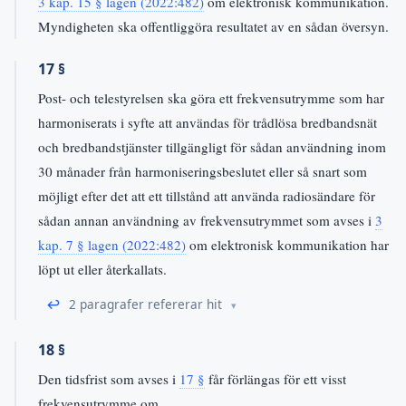
3 kap. 15 § lagen (2022:482)
om elektronisk kommunikation.
Myndigheten ska offentliggöra resultatet av en sådan översyn.
17 §
Post- och telestyrelsen ska göra ett frekvensutrymme som har
harmoniserats i syfte att användas för trådlösa bredbandsnät
och bredbandstjänster tillgängligt för sådan användning inom
30 månader från harmoniseringsbeslutet eller så snart som
möjligt efter det att ett tillstånd att använda radiosändare för
sådan annan användning av frekvensutrymmet som avses i
3
kap. 7 § lagen (2022:482)
om elektronisk kommunikation har
löpt ut eller återkallats.
↩
2 paragrafer refererar hit
18 §
Den tidsfrist som avses i
17 §
får förlängas för ett visst
frekvensutrymme om