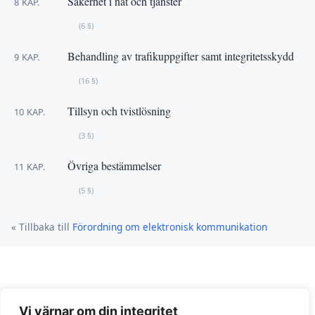
Säkerhet i nät och tjänster
8 KAP.
(6 §)
Behandling av trafikuppgifter samt integritetsskydd
9 KAP.
(16 §)
Tillsyn och tvistlösning
10 KAP.
(3 §)
Övriga bestämmelser
11 KAP.
(5 §)
« Tillbaka till
Förordning om elektronisk kommunikation
Vi värnar om din integritet