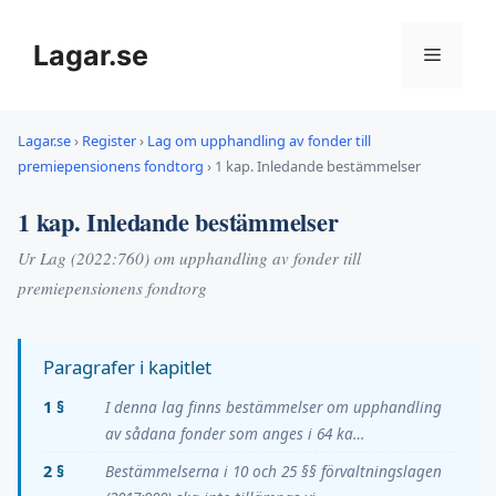
Hoppa
till
Lagar.se
Meny
innehåll
Lagar.se
›
Register
›
Lag om upphandling av fonder till
premiepensionens fondtorg
›
1 kap. Inledande bestämmelser
1 kap. Inledande bestämmelser
Ur Lag (2022:760) om upphandling av fonder till
premiepensionens fondtorg
Paragrafer i kapitlet
1 §
I denna lag finns bestämmelser om upphandling
av sådana fonder som anges i 64 ka…
2 §
Bestämmelserna i 10 och 25 §§ förvaltningslagen