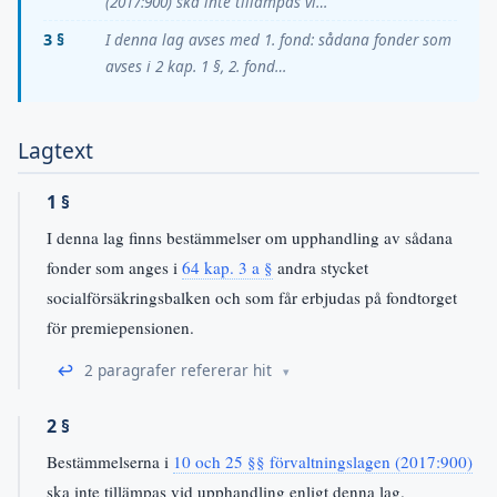
(2017:900) ska inte tillämpas vi…
3 §
I denna lag avses med 1. fond: sådana fonder som
avses i 2 kap. 1 §, 2. fond…
Lagtext
1 §
I denna lag finns bestämmelser om upphandling av sådana
fonder som anges i
64 kap. 3 a §
andra stycket
socialförsäkringsbalken och som får erbjudas på fondtorget
för premiepensionen.
↩
2 paragrafer refererar hit
2 §
Bestämmelserna i
10 och 25 §§ förvaltningslagen (2017:900)
ska inte tillämpas vid upphandling enligt denna lag.