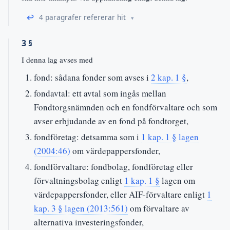
↩
4 paragrafer refererar hit
3 §
I denna lag avses med
fond: sådana fonder som avses i
2 kap. 1 §
,
fondavtal: ett avtal som ingås mellan
Fondtorgsnämnden och en fondförvaltare och som
avser erbjudande av en fond på fondtorget,
fondföretag: detsamma som i
1 kap. 1 § lagen
(2004:46)
om värdepappersfonder,
fondförvaltare: fondbolag, fondföretag eller
förvaltningsbolag enligt
1 kap. 1 §
lagen om
värdepappersfonder, eller AIF-förvaltare enligt
1
kap. 3 § lagen (2013:561)
om förvaltare av
alternativa investeringsfonder,