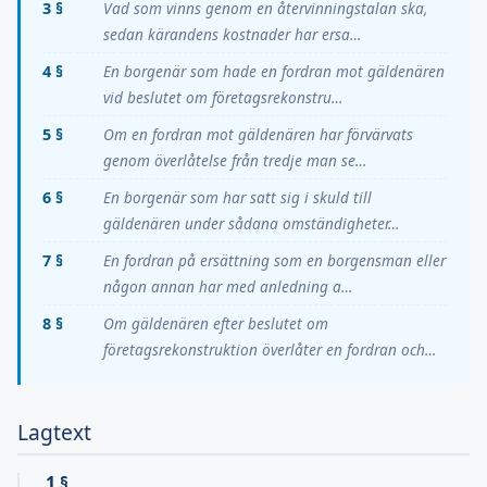
3 §
Vad som vinns genom en återvinningstalan ska,
sedan kärandens kostnader har ersa…
4 §
En borgenär som hade en fordran mot gäldenären
vid beslutet om företagsrekonstru…
5 §
Om en fordran mot gäldenären har förvärvats
genom överlåtelse från tredje man se…
6 §
En borgenär som har satt sig i skuld till
gäldenären under sådana omständigheter…
7 §
En fordran på ersättning som en borgensman eller
någon annan har med anledning a…
8 §
Om gäldenären efter beslutet om
företagsrekonstruktion överlåter en fordran och…
Lagtext
1 §