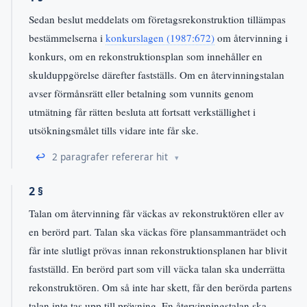
Sedan beslut meddelats om företagsrekonstruktion tillämpas
bestämmelserna i
konkurslagen (1987:672)
om återvinning i
konkurs, om en rekonstruktionsplan som innehåller en
skulduppgörelse därefter fastställs. Om en återvinningstalan
avser förmånsrätt eller betalning som vunnits genom
utmätning får rätten besluta att fortsatt verkställighet i
utsökningsmålet tills vidare inte får ske.
↩
2 paragrafer refererar hit
2 §
Talan om återvinning får väckas av rekonstruktören eller av
en berörd part. Talan ska väckas före plansammanträdet och
får inte slutligt prövas innan rekonstruktionsplanen har blivit
fastställd. En berörd part som vill väcka talan ska underrätta
rekonstruktören. Om så inte har skett, får den berörda partens
talan inte tas upp till prövning. En återvinningstalan ska