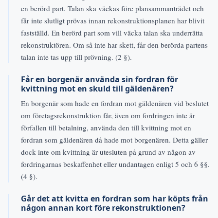
en berörd part. Talan ska väckas före plansammanträdet och
får inte slutligt prövas innan rekonstruktionsplanen har blivit
fastställd. En berörd part som vill väcka talan ska underrätta
rekonstruktören. Om så inte har skett, får den berörda partens
talan inte tas upp till prövning. (2 §).
Får en borgenär använda sin fordran för
kvittning mot en skuld till gäldenären?
En borgenär som hade en fordran mot gäldenären vid beslutet
om företagsrekonstruktion får, även om fordringen inte är
förfallen till betalning, använda den till kvittning mot en
fordran som gäldenären då hade mot borgenären. Detta gäller
dock inte om kvittning är utesluten på grund av någon av
fordringarnas beskaffenhet eller undantagen enligt 5 och 6 §§.
(4 §).
Går det att kvitta en fordran som har köpts från
någon annan kort före rekonstruktionen?