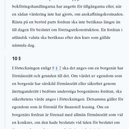
bokföringshandlingarna har angetts för tillgångarna eller, när
en sådan värdering inte har gjorts, om anskaffningskostnaden.
Ränta på en berörd parts fordran ska inte beräknas längre än
till dagen för beslutet om företagsrekonstruktion. En fordran i
utländsk valuta ska beräknas efter den kurs som gällde
nämnda dag.
10 §
I förteckningen enligt
8 § 2
ska det anges om en borgenär har
förmånsrätt och grunden till det. Om värdet av egendom som
en borgenär har särskild förmånsrätt eller säkerhet genom
återtaganderätt i bedöms understiga borgenärens fordran, ska
säkerhetens värde anges i förteckningen. Detsamma gäller för
egendom som är föremål för finansiell leasing. Om en
borgenärs fordran är förenad med allmän förmånsrätt som vid
en konkurs, om den hade beslutats vid tiden för beslutet om