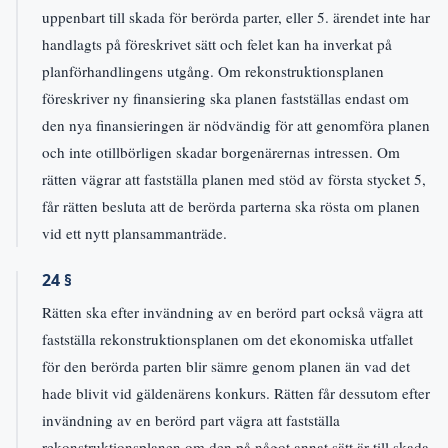
uppenbart till skada för berörda parter, eller 5. ärendet inte har
handlagts på föreskrivet sätt och felet kan ha inverkat på
planförhandlingens utgång. Om rekonstruktionsplanen
föreskriver ny finansiering ska planen fastställas endast om
den nya finansieringen är nödvändig för att genomföra planen
och inte otillbörligen skadar borgenärernas intressen. Om
rätten vägrar att fastställa planen med stöd av första stycket 5,
får rätten besluta att de berörda parterna ska rösta om planen
vid ett nytt plansammanträde.
24 §
Rätten ska efter invändning av en berörd part också vägra att
fastställa rekonstruktionsplanen om det ekonomiska utfallet
för den berörda parten blir sämre genom planen än vad det
hade blivit vid gäldenärens konkurs. Rätten får dessutom efter
invändning av en berörd part vägra att fastställa
rekonstruktionsplanen om den på något annat sätt är till skada