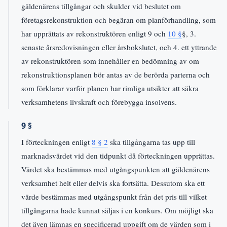
gäldenärens tillgångar och skulder vid beslutet om
företagsrekonstruktion och begäran om planförhandling, som
har upprättats av rekonstruktören enligt 9 och
10 §
§, 3.
senaste årsredovisningen eller årsbokslutet, och 4. ett yttrande
av rekonstruktören som innehåller en bedömning av om
rekonstruktionsplanen bör antas av de berörda parterna och
som förklarar varför planen har rimliga utsikter att säkra
verksamhetens livskraft och förebygga insolvens.
9 §
I förteckningen enligt
8 § 2
ska tillgångarna tas upp till
marknadsvärdet vid den tidpunkt då förteckningen upprättas.
Värdet ska bestämmas med utgångspunkten att gäldenärens
verksamhet helt eller delvis ska fortsätta. Dessutom ska ett
värde bestämmas med utgångspunkt från det pris till vilket
tillgångarna hade kunnat säljas i en konkurs. Om möjligt ska
det även lämnas en specificerad uppgift om de värden som i