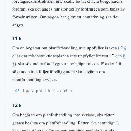
företagsrekonstruktion, inte skulle ha täckt hela borgenärens
fordran, ska det anges hur stor del av fordringen som täcks av
förmånsrätten. Om någon har gjort en anmärkning ska det
anges.
11 §
Om en begäran om planförhandling inte uppfyller kraven i
2 §
eller om rekonstruktionsplanen inte uppfyller kraven i 7 och
8
§
§ ska sökanden föreläggas att avhjälpa bristen. För det fall
sökanden inte följer föreläggandet ska begäran om
planförhandling avvisas.
↩
1 paragraf refererar hit
12 §
Om begäran om planförhandling inte avvisas, ska rätten
genast besluta om planförhandling. Rätten ska samtidigt 1.
bestämma tidpunkt för ett sammanträde med de berörda