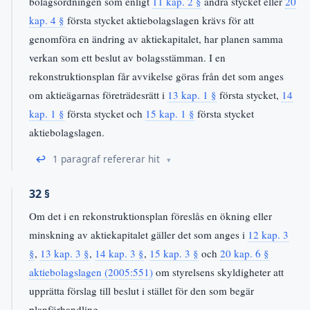
bolagsordningen som enligt
11 kap. 2 §
andra stycket eller
20
kap. 4 §
första stycket aktiebolagslagen krävs för att
genomföra en ändring av aktiekapitalet, har planen samma
verkan som ett beslut av bolagsstämman. I en
rekonstruktionsplan får avvikelse göras från det som anges
om aktieägarnas företrädesrätt i
13 kap. 1 §
första stycket,
14
kap. 1 §
första stycket och
15 kap. 1 §
första stycket
aktiebolagslagen.
↩
1 paragraf refererar hit
32 §
Om det i en rekonstruktionsplan föreslås en ökning eller
minskning av aktiekapitalet gäller det som anges i
12 kap. 3
§
,
13 kap. 3 §
,
14 kap. 3 §
,
15 kap. 3 §
och
20 kap. 6 §
aktiebolagslagen (2005:551)
om styrelsens skyldigheter att
upprätta förslag till beslut i stället för den som begär
planförhandling.