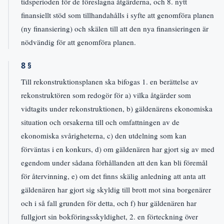
tidsperioden för de föreslagna åtgärderna, och 8. nytt
finansiellt stöd som tillhandahålls i syfte att genomföra planen
(ny finansiering) och skälen till att den nya finansieringen är
nödvändig för att genomföra planen.
8 §
Till rekonstruktionsplanen ska bifogas 1. en berättelse av
rekonstruktören som redogör för a) vilka åtgärder som
vidtagits under rekonstruktionen, b) gäldenärens ekonomiska
situation och orsakerna till och omfattningen av de
ekonomiska svårigheterna, c) den utdelning som kan
förväntas i en konkurs, d) om gäldenären har gjort sig av med
egendom under sådana förhållanden att den kan bli föremål
för återvinning, e) om det finns skälig anledning att anta att
gäldenären har gjort sig skyldig till brott mot sina borgenärer
och i så fall grunden för detta, och f) hur gäldenären har
fullgjort sin bokföringsskyldighet, 2. en förteckning över