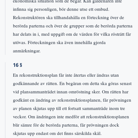
ekonomiska situation som de begär. Kan gäldenären inte
infinna sig personligen, bör denne utse ett ombud.
Rekonstruktören ska tillhandahålla en förteckning över de
berörda parterna och över de grupper som de berörda parterna
har delats in i, med uppgift om de värden för vilka rösträtt får
utövas. Förteckningen ska även innehålla gjorda
anmärkningar.
16 §
En rekonstruktionsplan får inte återtas eller ändras utan
godkännande av rätten. En begäran om detta ska göras senast
vid plansammanträdet innan omröstning sker. Om rätten har
godkänt en ändring av rekonstruktionsplanen, får prövningen
av planen skjutas upp till ett fortsatt sammanträde inom tre
veckor. Om ändringen inte medför att rekonstruktionsplanen
blir sämre för de berörda parterna, får prövningen dock
skjutas upp endast om det finns särskilda skäl.