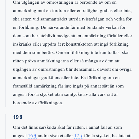
Om utgången av omröstningen är beroende av om en
anmärkning mot en fordran eller en rättighet godtas eller inte,
ska rätten vid sammanträdet utreda tvistefrågan och verka för
en förlikning. De närvarande får med bindande verkan för
dem som har uteblivit medge att en anmärkning förfaller eller
inskränks eller uppdra åt rekonstruktören att ingå förlikning
med dem som berörs. Om en förlikning inte kan träffas, ska
rätten pröva anmärkningarna eller så många av dem att
utgången av omröstningen blir densamma, oavsett om övriga
anmärkningar godkänns eller inte. En förlikning om en
framställd anmärkning får inte ingås på annat sätt än som
anges i första stycket utan samtycke av alla vars rätt är
beroende av förlikningen.
19 §
Om det finns särskilda skäl får rätten, i annat fall än som
anges i
16 §
andra stycket eller
17 §
första stycket, besluta att