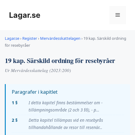
Hoppa
till
Lagar.se
Meny
innehåll
Lagar.se
›
Register
›
Mervärdesskattelagen
›
19 kap. Särskild ordning
för resebyråer
19 kap. Särskild ordning för resebyråer
Ur Mervärdesskattelag (2023:200)
Paragrafer i kapitlet
1 §
I detta kapitel finns bestämmelser om -
tillämpningsområde (2 och 3 §§), - p…
2 §
Detta kapitel tillämpas vid en resebyrås
tillhandahållande av resor till resenär…