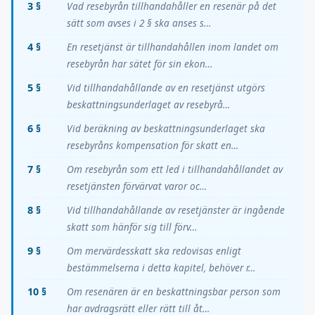
3 §
Vad resebyrån tillhandahåller en resenär på det
sätt som avses i 2 § ska anses s…
4 §
En resetjänst är tillhandahållen inom landet om
resebyrån har sätet för sin ekon…
5 §
Vid tillhandahållande av en resetjänst utgörs
beskattningsunderlaget av resebyrå…
6 §
Vid beräkning av beskattningsunderlaget ska
resebyråns kompensation för skatt en…
7 §
Om resebyrån som ett led i tillhandahållandet av
resetjänsten förvärvat varor oc…
8 §
Vid tillhandahållande av resetjänster är ingående
skatt som hänför sig till förv…
9 §
Om mervärdesskatt ska redovisas enligt
bestämmelserna i detta kapitel, behöver r…
10 §
Om resenären är en beskattningsbar person som
har avdragsrätt eller rätt till åt…