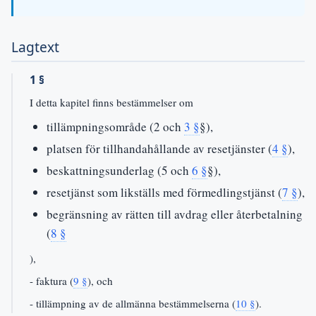
Lagtext
1 §
I detta kapitel finns bestämmelser om
tillämpningsområde (2 och
3 §
§),
platsen för tillhandahållande av resetjänster (
4 §
),
beskattningsunderlag (5 och
6 §
§),
resetjänst som likställs med förmedlingstjänst (
7 §
),
begränsning av rätten till avdrag eller återbetalning
(
8 §
),
- faktura (
9 §
), och
- tillämpning av de allmänna bestämmelserna (
10 §
).