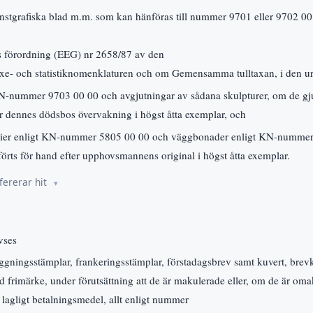
onstgrafiska blad m.m. som kan hänföras till nummer 9701 eller 9702 0
 förordning (EEG) nr 2658/87 av den
axe- och statistiknomenklaturen och om Gemensamma tulltaxan, i den ur
KN-nummer 9703 00 00 och avgjutningar av sådana skulpturer, om de gju
 dennes dödsbos övervakning i högst åtta exemplar, och
erier enligt KN-nummer 5805 00 00 och väggbonader enligt KN-nummer
tförts för hand efter upphovsmannens original i högst åtta exemplar.
fererar hit
vses
ggningsstämplar, frankeringsstämplar, förstadagsbrev samt kuvert, brev
 frimärke, under förutsättning att de är makulerade eller, om de är oma
lagligt betalningsmedel, allt enligt nummer