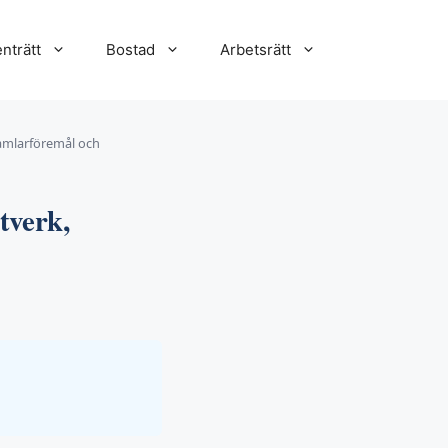
nträtt
Bostad
Arbetsrätt
samlarföremål och
tverk,