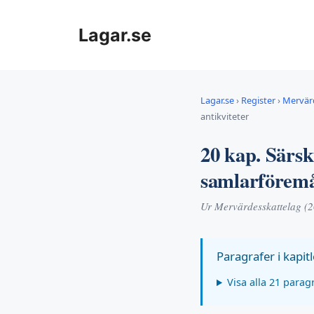
Hoppa
till
Lagar.se
innehåll
Lagar.se
›
Register
›
Mervär
antikviteter
20 kap. Särsk
samlarföremål
Ur Mervärdesskattelag (
Paragrafer i kapitl
Visa alla 21 parag