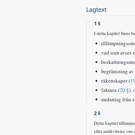
Lagtext
1 §
I detta kapitel finns
tillämpningsom
vad som avses me
beskattningsun
begränsning av r
räkenskaper (
1
faktura (
20 §
), 
undantag från sk
2 §
Detta kapitel tillämp
eller antikviteter, om