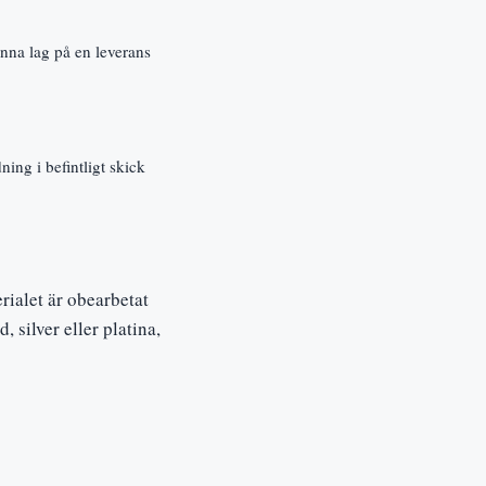
enna lag på en leverans
ing i befintligt skick
erialet är obearbetat
 silver eller platina,