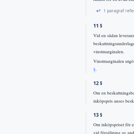
↩
1 paragraf refe
11 §
Vid en sådan leverans
beskattningsunderlage
vinstmarginalen.
Vinstmarginalen utgör
§
.
12 §
Om en beskattningsbar 
inköpspris anses besk
13 §
Om inköpspriset för e
vid försäljning av and