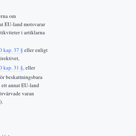
erna om
nnat EU-land motsvarar
kviteter i artiklarna
0 kap. 37 §
eller enligt
rektivet,
0 kap. 31 §
, eller
för beskattningsbara
i ett annat EU-land
förvärvade varan
).