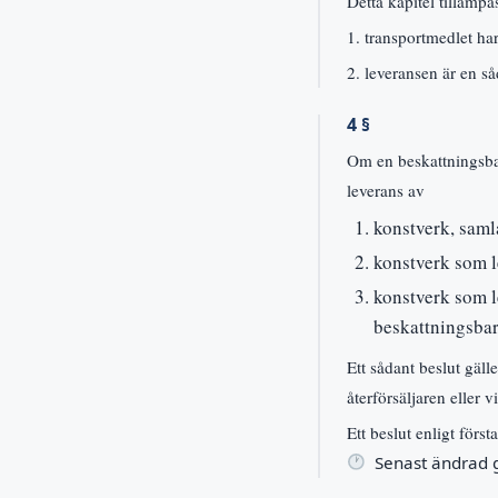
Detta kapitel tillämpa
1. transportmedlet har
2. leveransen är en s
4 §
Om en beskattningsbar 
leverans av
konstverk, saml
konstverk som l
konstverk som l
beskattningsbar 
Ett sådant beslut gäll
återförsäljaren eller 
Ett beslut enligt först
Senast ändrad