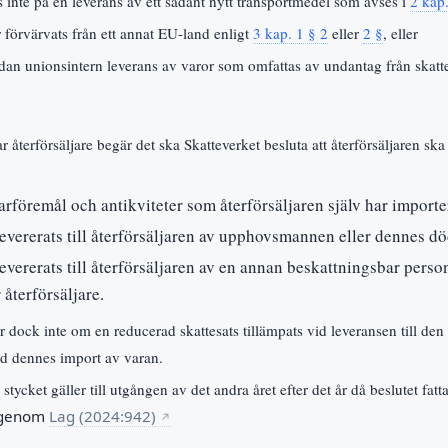
s inte på en leverans av ett sådant nytt transportmedel som avses i
2 kap
 förvärvats från ett annat EU-land enligt
3 kap. 1 § 2
eller
2 §
, eller
ådan unionsintern leverans av varor som omfattas av undantag från skatte
återförsäljare begär det ska Skatteverket besluta att återförsäljaren ska 
arföremål och antikviteter som återförsäljaren själv har importe
evererats till återförsäljaren av upphovsmannen eller dennes dö
evererats till återförsäljaren av en annan beskattningsbar perso
återförsäljare.
er dock inte om en reducerad skattesats tillämpats vid leveransen till de
vid dennes import av varan.
a stycket gäller till utgången av det andra året efter det år då beslutet fa
 genom
Lag (2024:942)
↗