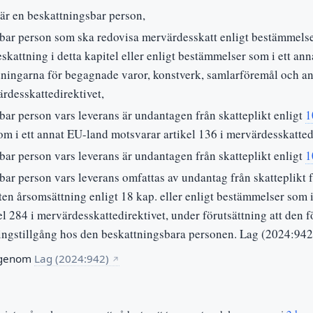
är en beskattningsbar person,
bar person som ska redovisa mervärdesskatt enligt bestämmels
skattning i detta kapitel eller enligt bestämmelser som i ett a
dningarna för begagnade varor, konstverk, samlarföremål och anti
rdesskattedirektivet,
bar person vars leverans är undantagen från skatteplikt enligt
1
m i ett annat EU-land motsvarar artikel 136 i mervärdesskattedi
bar person vars leverans är undantagen från skatteplikt enligt
1
bar person vars leverans omfattas av undantag från skatteplikt 
ten årsomsättning enligt 18 kap. eller enligt bestämmelser som 
el 284 i mervärdesskattedirektivet, under förutsättning att den 
ingstillgång hos den beskattningsbara personen. Lag (2024:942
 genom
Lag (2024:942)
↗