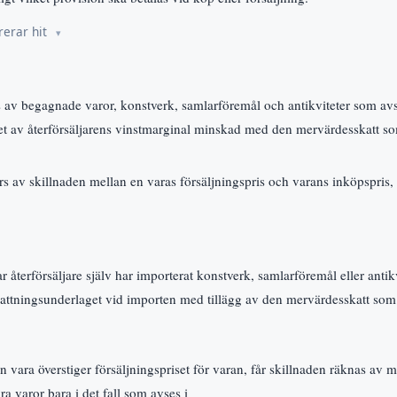
rerar hit
 av begagnade varor, konstverk, samlarföremål och antikviteter som avs
t av återförsäljarens vinstmarginal minskad med den mervärdesskatt som
s av skillnaden mellan en varas försäljningspris och varans inköpspris,
återförsäljare själv har importerat konstverk, samlarföremål eller antik
attningsunderlaget vid importen med tillägg av den mervärdesskatt som h
n vara överstiger försäljningspriset för varan, får skillnaden räknas a
ra varor bara i det fall som avses i