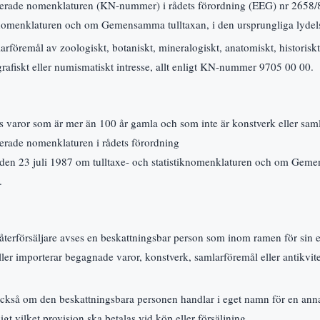
rade nomenklaturen (KN-nummer) i rådets förordning (EEG) nr 2658/8
iknomenklaturen och om Gemensamma tulltaxan, i den ursprungliga lydel
rföremål av zoologiskt, botaniskt, mineralogiskt, anatomiskt, historiskt
grafiskt eller numismatiskt intresse, allt enligt KN-nummer 9705 00 00.
s varor som är mer än 100 år gamla och som inte är konstverk eller sa
rade nomenklaturen i rådets förordning
den 23 juli 1987 om tulltaxe- och statistiknomenklaturen och om Geme
.
återförsäljare avses en beskattningsbar person som inom ramen för si
ler importerar begagnade varor, konstverk, samlarföremål eller antikvitet
 också om den beskattningsbara personen handlar i eget namn för en an
igt vilket provision ska betalas vid köp eller försäljning.