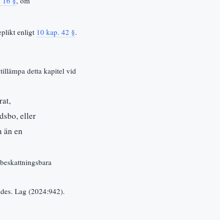
. 16 §
, om
plikt enligt
10 kap. 42 §
.
tillämpa detta kapitel vid
rat,
dsbo, eller
n än en
n beskattningsbara
ttades. Lag (2024:942).