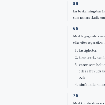
5 §
En beskattningsbar åte
som annars skulle omf
6 §
Med begagnade varor a
eller efter reparation
fastigheter,
konstverk, samla
varor som helt e
eller i huvudsak
och
oinfattade natur
7 §
Med konstverk avses