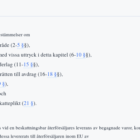
 bestämmelser om
råde (2-
5 §
§),
d vissa uttryck i detta kapitel (6-
10 §
§),
derlag (11-
15 §
§),
ätten till avdrag (16-
18 §
§),
9 §
),
och
atteplikt (
21 §
).
as vid en beskattningsbar återförsäljares leverans av begagnade varor, k
 dessa levererats till återförsäljaren inom EU av