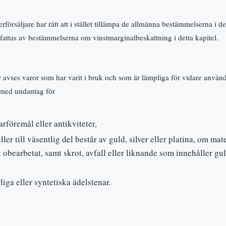
rförsäljare har rätt att i stället tillämpa de allmänna bestämmelserna i d
attas av bestämmelserna om vinstmarginalbeskattning i detta kapitel.
vses varor som har varit i bruk och som är lämpliga för vidare användn
, med undantag för
rföremål eller antikviteter,
ller till väsentlig del består av guld, silver eller platina, om mat
 obearbetat, samt skrot, avfall eller liknande som innehåller guld,
liga eller syntetiska ädelstenar.