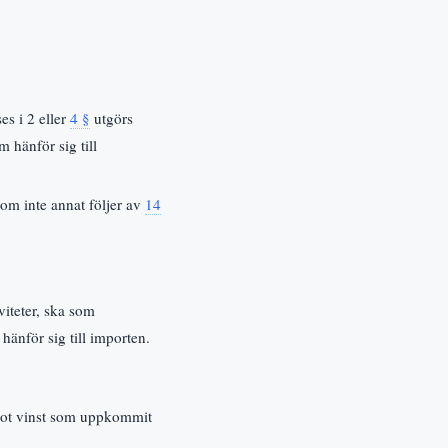
es i 2 eller
4 §
utgörs
 hänför sig till
 om inte annat följer av
14
viteter, ska som
änför sig till importen.
v mot vinst som uppkommit