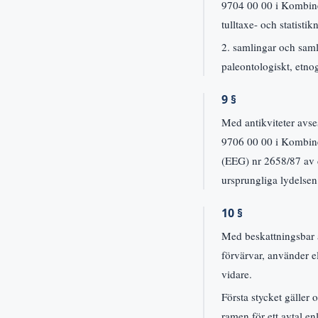
9704 00 00 i Kombine
tulltaxe- och statist
2. samlingar och samla
paleontologiskt, etno
9 §
Med antikviteter avse
9706 00 00 i Kombine
(EEG) nr 2658/87 av 
ursprungliga lydelsen
10 §
Med beskattningsbar 
förvärvar, använder el
vidare.
Första stycket gäller
ramen för ett avtal enl