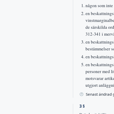
någon som inte 
en beskattnings
vinstmarginalbe
de särskilda or
312-341 i mervä
en beskattnings
bestämmelser so
en beskattnings
en beskattnings
personer med li
motsvarar artik
utgjort anläggn
Senast ändrad
3 §