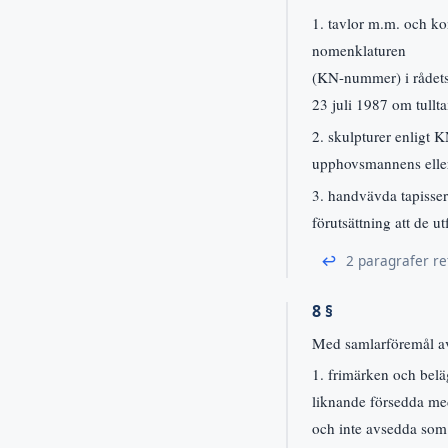
1. tavlor m.m. och k
nomenklaturen
(KN-nummer) i rådets
23 juli 1987 om tullt
2. skulpturer enligt 
upphovsmannens eller
3. handvävda tapiss
förutsättning att de u
↩
2 paragrafer re
8 §
Med samlarföremål a
1. frimärken och belä
liknande försedda med
och inte avsedda som 