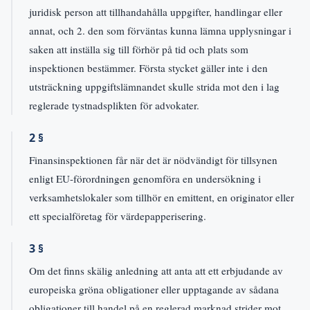
juridisk person att tillhandahålla uppgifter, handlingar eller
annat, och 2. den som förväntas kunna lämna upplysningar i
saken att inställa sig till förhör på tid och plats som
inspektionen bestämmer. Första stycket gäller inte i den
utsträckning uppgiftslämnandet skulle strida mot den i lag
reglerade tystnadsplikten för advokater.
2 §
Finansinspektionen får när det är nödvändigt för tillsynen
enligt EU-förordningen genomföra en undersökning i
verksamhetslokaler som tillhör en emittent, en originator eller
ett specialföretag för värdepapperisering.
3 §
Om det finns skälig anledning att anta att ett erbjudande av
europeiska gröna obligationer eller upptagande av sådana
obligationer till handel på en reglerad marknad strider mot