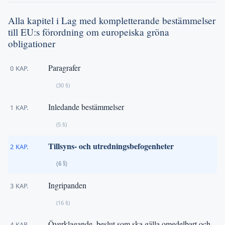
Alla kapitel i Lag med kompletterande bestämmelser
till EU:s förordning om europeiska gröna
obligationer
Paragrafer
0 KAP.
(30 §)
Inledande bestämmelser
1 KAP.
(5 §)
Tillsyns- och utredningsbefogenheter
2 KAP.
(6 §)
Ingripanden
3 KAP.
(16 §)
Överklagande, beslut som ska gälla omedelbart och
4 KAP.