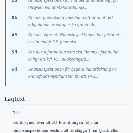
2 §
Finansinspektionen får när det är nödvändigt för
tillsynen enligt EU-förordninge…
3 §
Om det finns skälig anledning att anta att ett
erbjudande av europeiska gröna ob…
4 §
Om det, efter att Finansinspektionen har fattat ett
beslut enligt 3 §, finns skä…
5 §
Om den information som ska lämnas i faktablad
enligt artikel 10, i allokeringsra…
6 §
Finansinspektionen får begära handräckning av
Kronofogdemyndigheten för att en k…
Lagtext
1 §
För tillsynen över att EU-förordningen följs får
Finansinspektionen besluta att förelägga 1. en fysisk eller