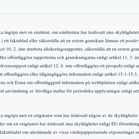
a ingripa mot en emittent, om emittenten har åsidosatt sina skyldighete
 i ett faktablad eller säkerställa att en extern granskare lämnar ett positi
ikel 10, 2. inte utarbeta allokeringsrapporter, säkerställa att en extern g
ller offentliggöra rapporterna och granskningarna enligt artikel 11, 3. int
vensrapport enligt artikel 12, 4. inte offentliggöra ett prospekt enligt ar
t offentliggöra eller tillgängliggöra information enligt artikel 15.1-15.3,
a och Esma om offentliggjord information på webbplatsen enligt artikel
id användning av frivilliga mallar för periodiska upplysningar enligt art
a ingripa mot en originator som har åsidosatt någon av de skyldigheter
ler om en originator har åsidosatt sina skyldigheter enligt EU-förordnin
faktabladet om uteslutande av vissa värdepapperiserade exponeringar enli