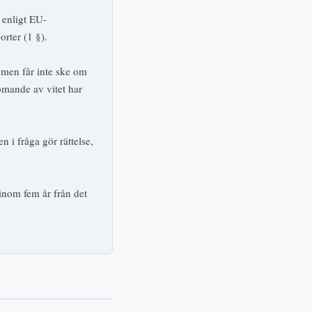
 enligt EU-
orter (1 §).
 men får inte ske om
ömande av vitet har
n i fråga gör rättelse,
 inom fem år från det