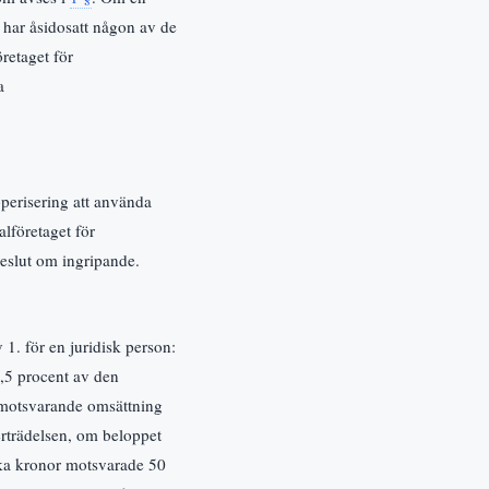
n har åsidosatt någon av de
retaget för
a
pperisering att använda
lföretaget för
 beslut om ingripande.
v 1. för en juridisk person:
,5 procent av den
 motsvarande omsättning
verträdelsen, om beloppet
nska kronor motsvarade 50