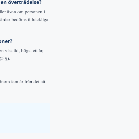
s en överträdelse?
äller även om personen i
ärder bedöms tillräckliga.
oner?
 viss tid, högst ett år,
(5 §).
 inom fem år från det att