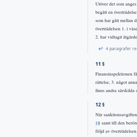
Utöver det som anges
begått en överträdels
som har gått mellan d
överträdelsen 1. i vä
2. har vidtagit åtgärd
↩
4 paragrafer re
11 §
Finansinspektionen får
rättelse, 3. något ann
finns andra särskilda 
12 §
När sanktionsavgiften
§
§ samt till den berö
följd av överträdelsen