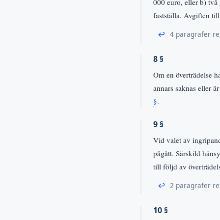
000 euro, eller b) två
fastställa. Avgiften till
↩
4 paragrafer re
8 §
Om en överträdelse ha
annars saknas eller ä
§
.
9 §
Vid valet av ingripand
pågått. Särskild häns
till följd av överträdel
↩
2 paragrafer re
10 §