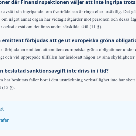
oner där Finansinspektionen väljer att inte ingripa trot
r avstå från ingripande, om överträdelsen är ringa eller ursäktlig. Det g
ler om något annat organ har vidtagit åtgärder mot personen och dessa åtg
r också avstå om det finns andra särskilda skäl (11 §).
 emittent förbjudas att ge ut europeiska gröna obligati
 förbjuda en emittent att emittera europeiska gröna obligationer under en
gt och vid upprepade tillfällen har åsidosatt någon av sina skyldigheter 
 beslutad sanktionsavgift inte drivs in i tid?
 har beslutats faller bort i den utsträckning verkställighet inte har skett
t (15 §).
et
rafer