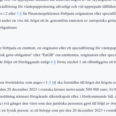
pecialföretag för värdepapperisering allvarligt och vid upprepade tillfälle
s i 2 eller
3 §
får Finansinspektionen förbjuda originatorn eller specialfö
t under en viss tid, högst ett år, genomföra emission av europeiska grön
ligationer.
 förbjuda en emittent, en originator eller ett specialföretag för värdepa
sk grön obligation" eller "EuGB" om emittenten, originatorn eller specia
e följer ett föreläggande enligt
4 §
första stycket 1 att offentliggöra ett
 en överträdelse som anges i 1-
3 §
§ ska fastställas till högst det högsta a
r den 20 december 2023 i svenska kronor motsvarade 500 000 euro, b) 0
omsättning närmast föregående räkenskapsår eller, i förekommande fall,
c) två gånger den vinst som den juridiska personen gjort till följd av ö
. för en fysisk person: a) ett belopp som per den 20 december 2023 i sve