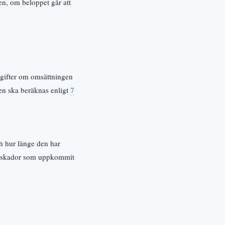
sen, om beloppet går att
pgifter om omsättningen
ten ska beräknas enligt
7
ch hur länge den har
och skador som uppkommit