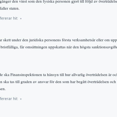
 gånger den vinst som den fysiska personen gjort till följd av överträdel
faller staten.
fererar hit
r skett under den juridiska personens första verksamhetsår eller om up
r bristfälliga, får omsättningen uppskattas när den högsta sanktionsavgif
e ska Finansinspektionen ta hänsyn till hur allvarlig överträdelsen är o
yn ska tas till graden av ansvar för den som har begått överträdelsen 
sen.
fererar hit