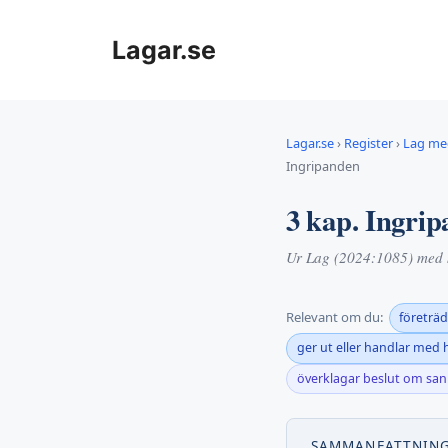
Hoppa
till
Lagar.se
innehåll
Lagar.se
›
Register
›
Lag med
Ingripanden
3 kap. Ingri
Ur Lag (2024:1085) med k
Relevant om du:
företräd
ger ut eller handlar med 
överklagar beslut om san
SAMMANFATTNIN