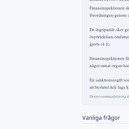
Finansinspektionen sk
förordningen genom att
Ett ingripande sker g
överträdelsen omfatta
gjorts (4 §).
Finansinspektionen får
något annat organ har v
En sanktionsavgift som
att beslutet fick laga k
Denna sammanfattning är 
Vanliga frågor