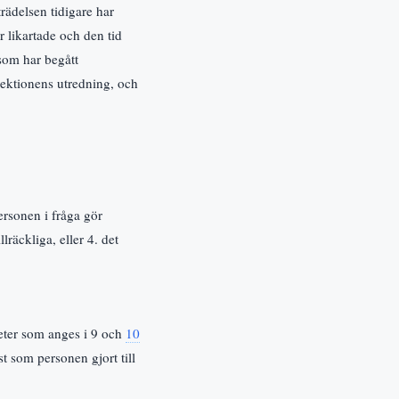
rädelsen tidigare har
r likartade och den tid
 som har begått
pektionens utredning, och
ersonen i fråga gör
räckliga, eller 4. det
heter som anges i 9 och
10
t som personen gjort till