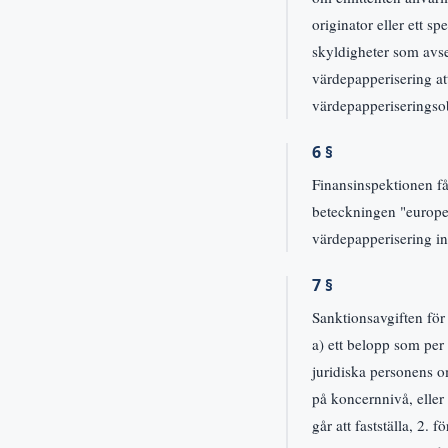
originator eller ett s
skyldigheter som avse
värdepapperisering at
värdepapperiseringsob
6 §
Finansinspektionen får
beteckningen "europei
värdepapperisering int
7 §
Sanktionsavgiften för
a) ett belopp som pe
juridiska personens 
på koncernnivå, eller 
går att fastställa, 2