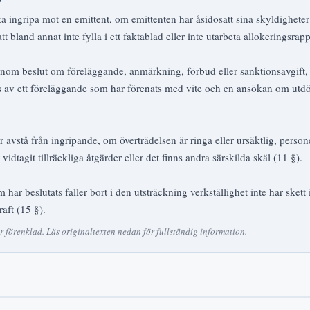
a ingripa mot en emittent, om emittenten har åsidosatt sina skyldigheter
 bland annat inte fylla i ett faktablad eller inte utarbeta allokeringsrapp
enom beslut om föreläggande, anmärkning, förbud eller sanktionsavgift,
s av ett föreläggande som har förenats med vite och en ansökan om utd
 avstå från ingripande, om överträdelsen är ringa eller ursäktlig, persone
idtagit tillräckliga åtgärder eller det finns andra särskilda skäl (11 §).
 har beslutats faller bort i den utsträckning verkställighet inte har skett
raft (15 §).
förenklad. Läs originaltexten nedan för fullständig information.