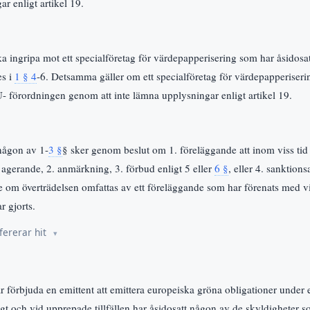
r enligt artikel 19.
a ingripa mot ett specialföretag för värdepapperisering som har åsidosa
es i
1 § 4
-6. Detsamma gäller om ett specialföretag för värdepapperiserin
U- förordningen genom att inte lämna upplysningar enligt artikel 19.
 någon av 1-
3 §
§ sker genom beslut om 1. föreläggande att inom viss tid v
 agerande, 2. anmärkning, 3. förbud enligt 5 eller
6 §
, eller 4. sanktions
ke om överträdelsen omfattas av ett föreläggande som har förenats med 
r gjorts.
fererar hit
 förbjuda en emittent att emittera europeiska gröna obligationer under en 
igt och vid upprepade tillfällen har åsidosatt någon av de skyldigheter 