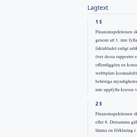
Lagtext
1 §
Finansinspektionen sk
genom att 1. inte fylla
faktabladet enligt art
över dessa rapporter e
offentliggöra en konsek
webbplats kostnadsfrit
behöriga myndighetern
inte uppfylla kraven v
2 §
Finansinspektionen sk
eller 6. Detsamma gäl
lämna en förklaring i 