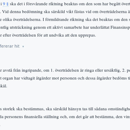
 i
9 §
ska det i försvårande riktning beaktas om den som har begått övert
e. Vid denna bedömning ska särskild vikt fästas vid om överträdelserna ä
e olika överträdelserna. I förmildrande riktning ska det beaktas om den
sentlig utsträckning genom ett aktivt samarbete har underlättat Finansins
er efter överträdelsen för att undvika att den upprepas.
fererar hit
 avstå från ingripande, om 1. överträdelsen är ringa eller ursäktlig, 2. p
at organ har vidtagit åtgärder mot personen och dessa åtgärder bedöms till
skäl.
s storlek ska bestämmas, ska särskild hänsyn tas till sådana omständig
rda personens finansiella ställning och, om det går att bestämma, den vins
.