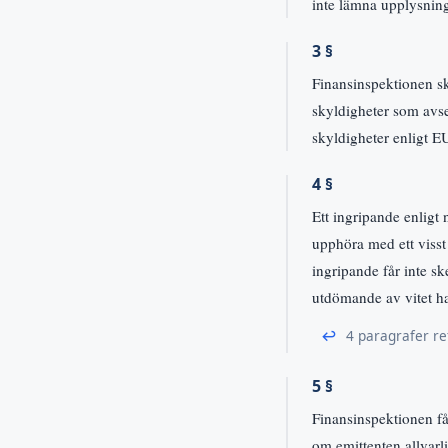
inte lämna upplysninga
3 §
Finansinspektionen sk
skyldigheter som avs
skyldigheter enligt E
4 §
Ett ingripande enligt
upphöra med ett visst
ingripande får inte s
utdömande av vitet ha
↩
4 paragrafer re
5 §
Finansinspektionen får
om emittenten allvarl