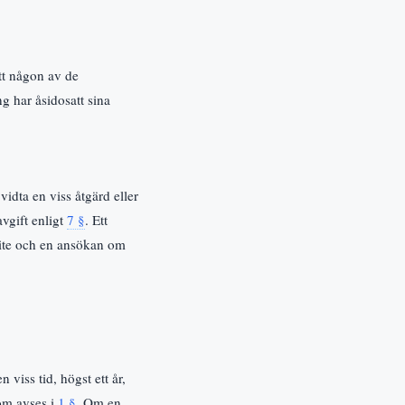
tt någon av de
g har åsidosatt sina
idta en viss åtgärd eller
avgift enligt
7 §
. Ett
vite och en ansökan om
viss tid, högst ett år,
som avses i
1 §
. Om en