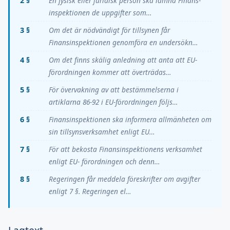
2 §
En fysisk eller juridisk person ska lämna Finans-
inspektionen de uppgifter som…
3 §
Om det är nödvändigt för tillsynen får
Finansinspektionen genomföra en undersökn…
4 §
Om det finns skälig anledning att anta att EU-
förordningen kommer att överträdas…
5 §
För övervakning av att bestämmelserna i
artiklarna 86-92 i EU-förordningen följs…
6 §
Finansinspektionen ska informera allmänheten om
sin tillsynsverksamhet enligt EU…
7 §
För att bekosta Finansinspektionens verksamhet
enligt EU- förordningen och denn…
8 §
Regeringen får meddela föreskrifter om avgifter
enligt 7 §. Regeringen el…